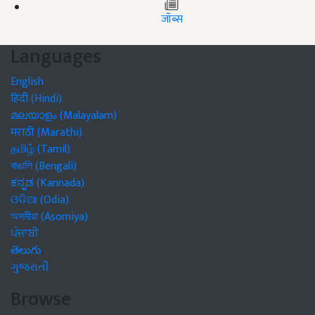
जॉब्स
Languages
English
हिंदी (Hindi)
മലയാളം (Malayalam)
मराठी (Marathi)
தமிழ் (Tamil)
বাঙালি (Bengali)
ಕನ್ನಡ (Kannada)
ଓଡିଆ (Odia)
অসমীয়া (Asomiya)
ਪੰਜਾਬੀ
తెలుగు
ગુજરાતી
Browse