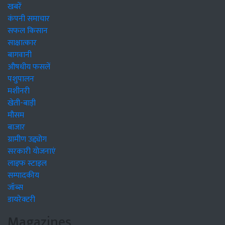
खबरें
कंपनी समाचार
सफल किसान
साक्षात्कार
बागवानी
औषधीय फसलें
पशुपालन
मशीनरी
खेती-बाड़ी
मौसम
बाजार
ग्रामीण उद्द्योग
सरकारी योजनाएं
लाइफ स्टाइल
सम्पादकीय
जॉब्स
डायरेक्टरी
Magazines