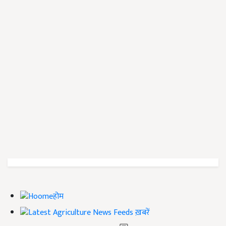
होम
ख़बरें