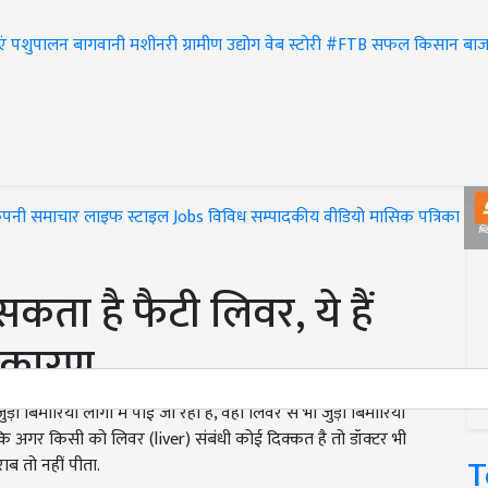
एं
पशुपालन
बागवानी
मशीनरी
ग्रामीण उद्योग
वेब स्टोरी
#FTB
सफल किसान
बाज
ंपनी समाचार
लाइफ स्टाइल
Jobs
विविध
सम्पादकीय
वीडियो
मासिक पत्रिका
#T
ा है फैटी लिवर, ये हैं
र कारण
 बिमारियां लोगों में पाई जा रही हैं, वहीं लिवर से भी जुड़ी बिमारियां
गा कि अगर किसी को लिवर (liver) संबंधी कोई दिक्कत है तो डॉक्टर भी
T
ाब तो नहीं पीता.