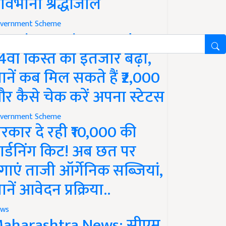
ावभीनी श्रद्धांजलि
vernment Scheme
M Kisan Yojana Update:
4वीं किस्त का इंतजार बढ़ा,
ानें कब मिल सकते हैं ₹2,000
र कैसे चेक करें अपना स्टेटस
vernment Scheme
रकार दे रही ₹10,000 की
ार्डनिंग किट! अब छत पर
गाएं ताजी ऑर्गेनिक सब्जियां,
ानें आवेदन प्रक्रिया..
ws
aharashtra News: सीएम