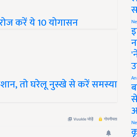
स
 रोज करें ये 10 योगासन
Ne
इ
न
'
उ
An
ान, तो घरेलू नुस्खे से करें समस्या
ब
स
आ
Ne
क