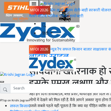
MFOI 2026
होम
ख़बरें
मौसम
खेती-बाड़ी
सरकारी योजना
गैलरी
वीडियो
मासिक पत्रिका
डायरेक्टरी
हिंदी
MFOI 2026
न्यूज़ रैप
सफल किसान
बाजार
साक्षात्कार
क
Home
लाइफ स्टाइल
सावधान! खतरनाक हो सकत
इसके प्रमुख लक्षण औ
जहां इन दिनों डायबिटीज़, ब्लड प्रेशर, थायरॉइड और दिल से जुड़ी
लोगों में देखने को मिल रही हैं. वैसे आपने अक्सर सुना हो
#Top on Krishi Jagran
उससे सबसे पहले यही पूछता है कि क्या वह पीड़ित व्यक्ति शर
सफल किसान