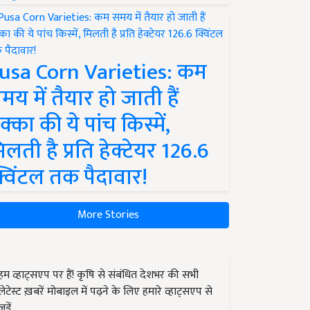
usa Corn Varieties: कम
मय में तैयार हो जाती हैं
क्का की ये पांच किस्में,
िलती है प्रति हेक्टेयर 126.6
्विंटल तक पैदावार!
More Stories
हम व्हाट्सएप पर हैं! कृषि से संबंधित देशभर की सभी
लेटेस्ट ख़बरें मोबाइल में पढ़ने के लिए हमारे व्हाट्सएप से
जुड़ें.