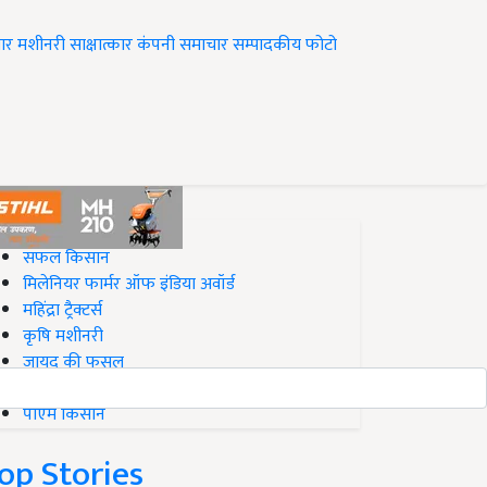
ार
मशीनरी
साक्षात्कार
कंपनी समाचार
सम्पादकीय
फोटो
op on Krishi Jagran
सफल किसान
मिलेनियर फार्मर ऑफ इंडिया अवॉर्ड
महिंद्रा ट्रैक्टर्स
कृषि मशीनरी
जायद की फसल
बिज़नेस आइडियाज
पीएम किसान
op Stories