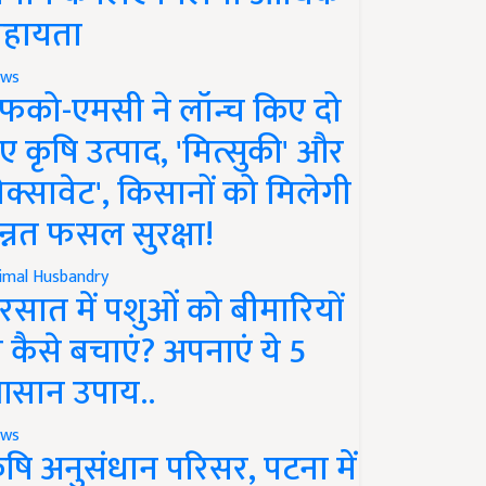
हायता
ws
फको-एमसी ने लॉन्च किए दो
ए कृषि उत्पाद, 'मित्सुकी' और
नेक्सावेट', किसानों को मिलेगी
न्नत फसल सुरक्षा!
imal Husbandry
रसात में पशुओं को बीमारियों
े कैसे बचाएं? अपनाएं ये 5
सान उपाय..
ws
ृषि अनुसंधान परिसर, पटना में