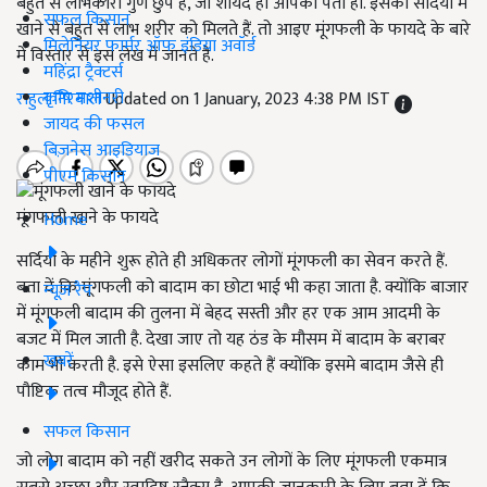
बहुत से लाभकारी गुण छुपे हैं, जो शायद ही आपको पता हो. इसको सर्दियों में
सफल किसान
खाने से बहुत से लाभ शरीर को मिलते हैं. तो आइए मूंगफली के फायदे के बारे
मिलेनियर फार्मर ऑफ इंडिया अवॉर्ड
में विस्तार से इस लेख में जानते हैं.
महिंद्रा ट्रैक्टर्स
कृषि मशीनरी
राहुल निरवाल
Updated on 1 January, 2023 4:38 PM IST
जायद की फसल
बिज़नेस आइडियाज
पीएम किसान
मूंगफली खाने के फायदे
Home
सर्दियों के महीने शुरू होते ही अधिकतर लोगों मूंगफली का सेवन करते हैं.
बता दें कि मूंगफली को बादाम का छोटा भाई भी कहा जाता है. क्योंकि बाजार
न्यूज़ रैप
में मूंगफली बादाम की तुलना में बेहद सस्ती और हर एक आम आदमी के
बजट में मिल जाती है. देखा जाए तो यह ठंड के मौसम में बादाम के बराबर
खबरें
काम भी करती है. इसे ऐसा इसलिए कहते हैं क्योंकि इसमे बादाम जैसे ही
पौष्टिक तत्व मौजूद होते हैं.
सफल किसान
जो लोग बादाम को नहीं खरीद सकते उन लोगों के लिए मूंगफली एकमात्र