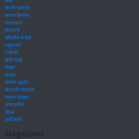
खबरें
कंपनी समाचार
सफल किसान
साक्षात्कार
बागवानी
औषधीय फसलें
पशुपालन
मशीनरी
खेती-बाड़ी
मौसम
बाजार
ग्रामीण उद्द्योग
सरकारी योजनाएं
लाइफ स्टाइल
सम्पादकीय
जॉब्स
डायरेक्टरी
Magazines