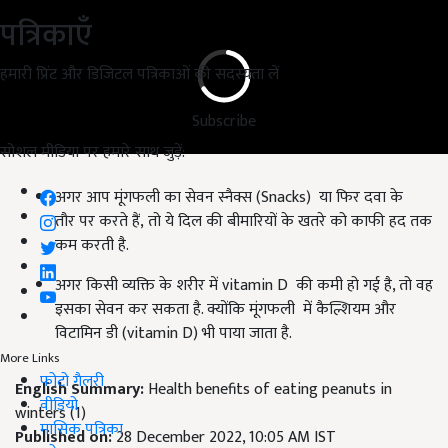
पत्रिकाएँ
हमारी प्रिंट और डिजिटल पत्रिकाओं की सदस्यता लें
Subscribe
सोशल मीडिया पर हमारे साथ जुड़ें:
अगर आप मूंगफली का सेवन स्नैक्स (Snacks)
या फिर दवा के
तौर
पर करते हैं, तो ये दिल की बीमारियों के खतरे को काफी हद तक
कम करती है.
अगर किसी व्यक्ति के शरीर में vitamin D
की कमी हो गई है
,
तो वह
इसका सेवन कर सकता है. क्योंकि मूंगफली
में कैल्शियम और
विटामिन डी (vitamin D)
भी पाया जाता है.
More Links
फोटो गैलरी
English Summary:
Health benefits of eating peanuts in
वीडियो
winters (1)
मासिक पत्रिका
Published on:
28 December 2022, 10:05 AM IST