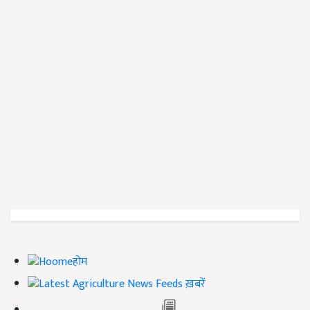
होम
ख़बरें