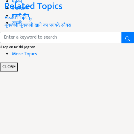
फोरम
Related Topics
डायरेक्टरी
हमारी टीम
Health Tips
संपर्क
मूंगफली
मूंगफली खाने का फायदे
स्नैक्स
#Top on Krishi Jagran
More Topics
CLOSE