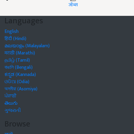
जॉब्स
Languages
English
हिंदी (Hindi)
മലയാളം (Malayalam)
मराठी (Marathi)
தமிழ் (Tamil)
বাঙালি (Bengali)
ಕನ್ನಡ (Kannada)
ଓଡିଆ (Odia)
অসমীয়া (Asomiya)
ਪੰਜਾਬੀ
తెలుగు
ગુજરાતી
Browse