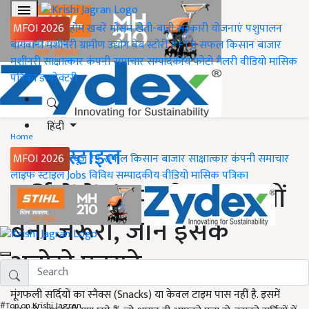
MFOI 2026
होम
ख़बरें
मौसम
खेती-बाड़ी
सरकारी योजनाएं
पशुपालन
बागवानी
मशीनरी
ग्रामीण उद्योग
वेब स्टोरी
#FTB
सफल किसान
बाजार
मशीनरी
साक्षात्कार
कंपनी समाचार
सम्पादकीय
फोटो गैलरी
वीडियो
मासिक
पत्रिका
डायरेक्टरी
हिंदी
Home
लाइफ स्टाइल
MFOI 2026
न्यूज़ रैप
सफल किसान
बाजार
साक्षात्कार
कंपनी समाचार
लाइफ स्टाइल
Jobs
विविध
सम्पादकीय
वीडियो
मासिक पत्रिका
सर्दियों में मूंगफली खाना क्यों
बना जरूरी, जानें इसके
अनोखे फायदे
मूंगफली सर्दियों का स्नैक्स (Snacks) या केवल टाइम पास नहीं है. इसमें
#Top on Krishi Jagran