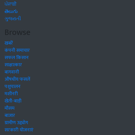
ਪੰਜਾਬੀ
తెలుగు
ગુજરાતી
Browse
खबरें
कंपनी समाचार
सफल किसान
साक्षात्कार
बागवानी
औषधीय फसलें
पशुपालन
मशीनरी
खेती-बाड़ी
मौसम
बाजार
ग्रामीण उद्द्योग
सरकारी योजनाएं