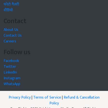
फोटो गैलरी
वीडियो
Contact
About Us
Contact Us
Careers
Follow us
Facebook
Twitter
LinkedIn
Instagram
WhatsApp
Privacy Policy
|
Terms of Service
|
Refund & Cancellation
Policy