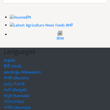
होम
ख़बरें
जॉब्स
Languages
English
हिंदी (Hindi)
മലയാളം (Malayalam)
मराठी (Marathi)
தமிழ் (Tamil)
বাঙালি (Bengali)
ಕನ್ನಡ (Kannada)
ଓଡିଆ (Odia)
অসমীয়া (Asomiya)