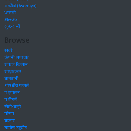
অসমীয়া (Asomiya)
ਪੰਜਾਬੀ
తెలుగు
ગુજરાતી
Browse
खबरें
कंपनी समाचार
सफल किसान
साक्षात्कार
बागवानी
औषधीय फसलें
पशुपालन
मशीनरी
खेती-बाड़ी
मौसम
बाजार
ग्रामीण उद्द्योग