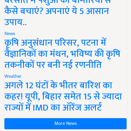
बरसात में पशुओं को बीमारियों से
कैसे बचाएं? अपनाएं ये 5 आसान
उपाय..
News
कृषि अनुसंधान परिसर, पटना में
वैज्ञानिकों का मंथन, भविष्य की कृषि
तकनीकों पर बनी नई रणनीति
Weather
अगले 12 घंटों के भीतर बारिश का
कहर! यूपी, बिहार समेत 15 से ज्यादा
राज्यों में IMD का ऑरेंज अलर्ट
More News