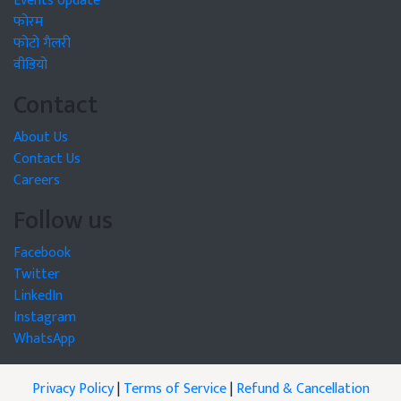
Events Update
फोरम
फोटो गैलरी
वीडियो
Contact
About Us
Contact Us
Careers
Follow us
Facebook
Twitter
LinkedIn
Instagram
WhatsApp
Privacy Policy
|
Terms of Service
|
Refund & Cancellation