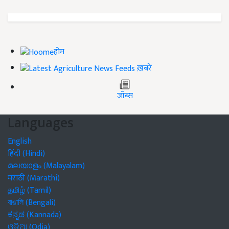
होम
ख़बरें
जॉब्स
Languages
English
हिंदी (Hindi)
മലയാളം (Malayalam)
मराठी (Marathi)
தமிழ் (Tamil)
বাঙালি (Bengali)
ಕನ್ನಡ (Kannada)
ଓଡିଆ (Odia)