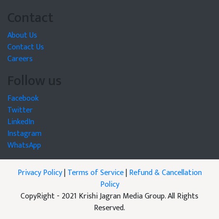
Contact
About Us
Contact Us
Careers
Follow us
Facebook
Twitter
LinkedIn
Instagram
WhatsApp
Privacy Policy
|
Terms of Service
|
Refund & Cancellation
Policy
CopyRight - 2021 Krishi Jagran Media Group. All Rights
Reserved.