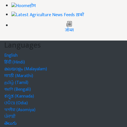
होम
ख़बरें
जॉब्स
Languages
English
हिंदी (Hindi)
മലയാളം (Malayalam)
मराठी (Marathi)
தமிழ் (Tamil)
বাঙালি (Bengali)
ಕನ್ನಡ (Kannada)
ଓଡିଆ (Odia)
অসমীয়া (Asomiya)
ਪੰਜਾਬੀ
తెలుగు