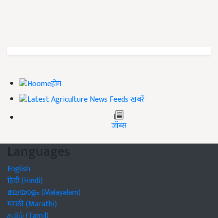
होम
ख़बरें
जॉब्स
Languages
English
हिंदी (Hindi)
മലയാളം (Malayalam)
मराठी (Marathi)
தமிழ் (Tamil)