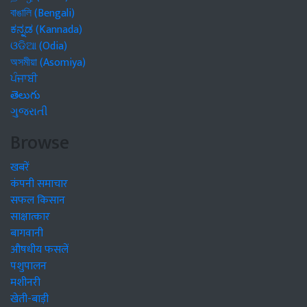
বাঙালি (Bengali)
ಕನ್ನಡ (Kannada)
ଓଡିଆ (Odia)
অসমীয়া (Asomiya)
ਪੰਜਾਬੀ
తెలుగు
ગુજરાતી
Browse
खबरें
कंपनी समाचार
सफल किसान
साक्षात्कार
बागवानी
औषधीय फसलें
पशुपालन
मशीनरी
खेती-बाड़ी