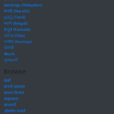
മലയാളം (Malayalam)
मराठी (Marathi)
தமிழ் (Tamil)
বাঙালি (Bengali)
ಕನ್ನಡ (Kannada)
ଓଡିଆ (Odia)
অসমীয়া (Asomiya)
ਪੰਜਾਬੀ
తెలుగు
ગુજરાતી
Browse
खबरें
कंपनी समाचार
सफल किसान
साक्षात्कार
बागवानी
औषधीय फसलें