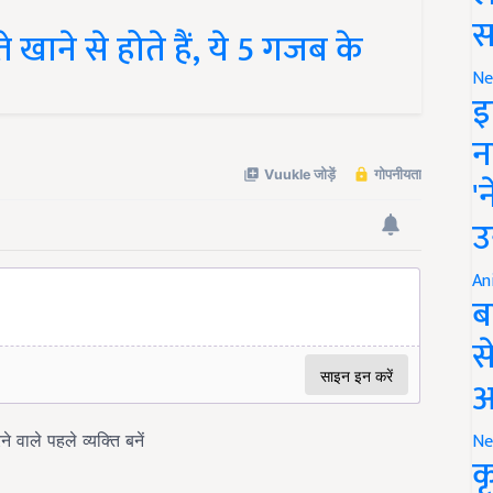
 खाने से होते हैं, ये 5 गजब के
स
Ne
इ
न
'
उ
An
ब
स
आ
Ne
क