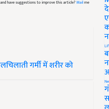
द
ए
क
न
Li
ब
लचिलाती गर्मी में शरीर को
न
आ
Ne
ग
स
ल