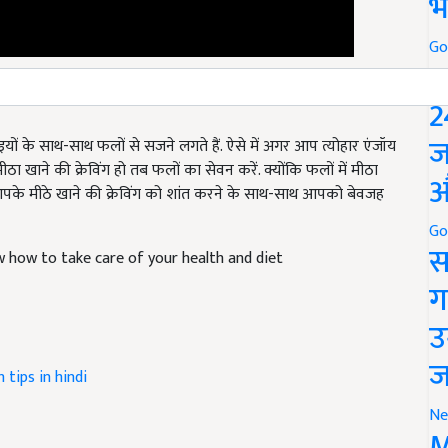
भ
Go
P
2
िठाइयों के साथ-साथ फलों से सजने लगते हैं. ऐसे में अगर आप त्योहार एंजॉय
ज
ा खाने की क्रेविंग हो तब फलों का सेवन करें. क्योंकि फलों में मीठा
 आपके मीठे खाने की क्रेविंग को शांत करने के साथ-साथ आपको बेवजह
औ
Go
w how to take care of your health and diet
स
ग
उ
h tips in hindi
ज
Ne
M
le and have suggestions to improve this article?
Mail
me