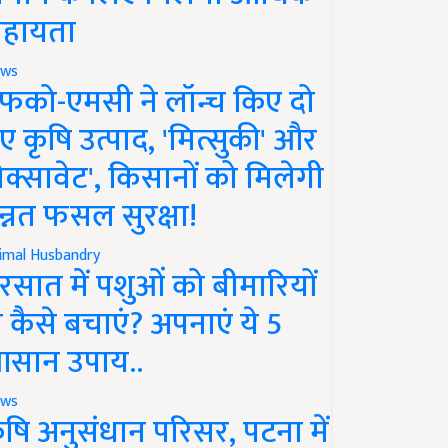
हायता
ws
फको-एमसी ने लॉन्च किए दो
ए कृषि उत्पाद, 'मित्सुकी' और
नेक्सावेट', किसानों को मिलेगी
न्नत फसल सुरक्षा!
imal Husbandry
रसात में पशुओं को बीमारियों
े कैसे बचाएं? अपनाएं ये 5
सान उपाय..
ws
ृषि अनुसंधान परिसर, पटना में