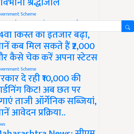
ावभीनी श्रद्धांजलि
vernment Scheme
M Kisan Yojana Update:
4वीं किस्त का इंतजार बढ़ा,
ानें कब मिल सकते हैं ₹2,000
र कैसे चेक करें अपना स्टेटस
vernment Scheme
रकार दे रही ₹10,000 की
ार्डनिंग किट! अब छत पर
गाएं ताजी ऑर्गेनिक सब्जियां,
ानें आवेदन प्रक्रिया..
ws
aharashtra News: सीएम