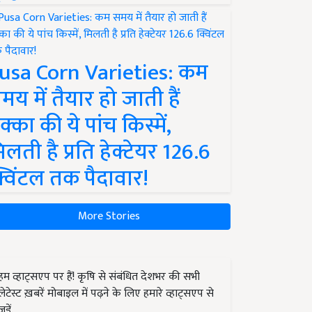
usa Corn Varieties: कम
मय में तैयार हो जाती हैं
क्का की ये पांच किस्में,
िलती है प्रति हेक्टेयर 126.6
्विंटल तक पैदावार!
More Stories
हम व्हाट्सएप पर हैं! कृषि से संबंधित देशभर की सभी
लेटेस्ट ख़बरें मोबाइल में पढ़ने के लिए हमारे व्हाट्सएप से
जुड़ें.