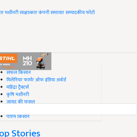
ार
मशीनरी
साक्षात्कार
कंपनी समाचार
सम्पादकीय
फोटो
op on Krishi Jagran
सफल किसान
मिलेनियर फार्मर ऑफ इंडिया अवॉर्ड
महिंद्रा ट्रैक्टर्स
कृषि मशीनरी
जायद की फसल
बिज़नेस आइडियाज
पीएम किसान
op Stories