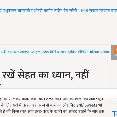
एं
पशुपालन
बागवानी
मशीनरी
ग्रामीण उद्योग
वेब स्टोरी
#FTB
सफल किसान
बाज
ंपनी समाचार
लाइफ स्टाइल
Jobs
विविध
सम्पादकीय
वीडियो
मासिक पत्रिका
#T
े रखें सेहत का ध्यान, नहीं
ट
ही घर से लेकर बाजर तक, चारों तरफ खाने-पीने की चिजों को लेकर धूम
 के लिए घरों में तरह-तरह के लजीज व्यंजन और मिठाइयां/ Sweets भी
T
ले हैं की किस तरह आप तरह-तरह के खानों का आन्नद उठाने के साथ इस