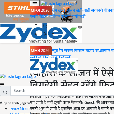
MFOI 2026
होम
ख़बरें
मौसम
खेती-बाड़ी
सरकारी योजना
गैलरी
वीडियो
मासिक पत्रिका
डायरेक्टरी
हिंदी
MFOI 2026
न्यूज़ रैप
सफल किसान
बाजार
साक्षात्कार
क
Home
लाइफ स्टाइल
त्योहारों के सीजन में ऐस
बिगड़ेगी सेहत रहेंगे फि
Health Tips For Festival: त्योहारों का सीजन पास आते 
मच जाती है. वहीं दूसरी तरफ मेहमानों/ Guest की आवभगत
#Top on Krishi Jagran
बननी शुरू हो जाती हैं. इसलिए आज हम आपको ये बताने वा
सफल किसान