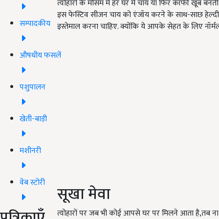
त्योहारों के मौसम में हर घर में चाय या फिर कॉफी खूब बनत
इस फेस्टिव सीजन चाय को एंजॉय करने के साथ-साछ हेल्दी भ
सम्पादकीय
इस्तेमाल करना चाहिए. क्योंकि ये आपके सेहत के लिए नॉर्मल 
औषधीय फसलें
पशुपालन
खेती-बाड़ी
मशीनरी
वेब स्टोरी
सूखा मेवा
पत्रिकाएँ
त्योहारों पर जब भी कोई आपसे घर पर मिलने आता है,तब ना