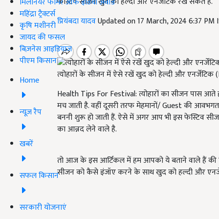
फेस्टिव सीजन खुद को हल्दी और एनर्जेटिक रख सकते हैं.
मिलेनियर फार्मर ऑफ इंडिया अवॉर्ड
महिंद्रा ट्रैक्टर्स
प्रियंबदा यादव
Updated on 17 March, 2024 6:37 PM 
कृषि मशीनरी
जायद की फसल
बिज़नेस आइडियाज
पीएम किसान
त्योहारों के सीजन में ऐसे रखें खुद को हेल्दी और एनर्जेट
Home
Health Tips For Festival: त्योहारों का सीजन पास आते 
मच जाती है. वहीं दूसरी तरफ मेहमानों/ Guest की आवभगत
न्यूज़ रैप
बननी शुरू हो जाती हैं. ऐसे में अगर आप भी इस फेस्टिव स
का आन्नद लेने वाले है.
खबरें
तो आज के इस आर्टिकल में हम आपको ये बताने वाले हैं क
सीजन को कैसे इंजॉए करने के साथ खुद को हल्दी और एनर्ज
सफल किसान
सरकारी योजनाएं