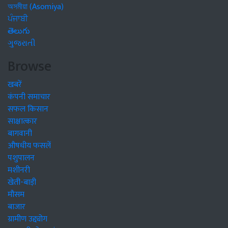
অসমীয়া (Asomiya)
ਪੰਜਾਬੀ
తెలుగు
ગુજરાતી
Browse
खबरें
कंपनी समाचार
सफल किसान
साक्षात्कार
बागवानी
औषधीय फसलें
पशुपालन
मशीनरी
खेती-बाड़ी
मौसम
बाजार
ग्रामीण उद्द्योग