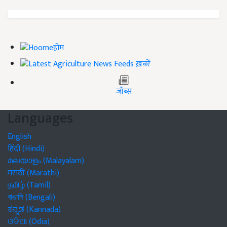
होम
ख़बरें
जॉब्स
Languages
English
हिंदी (Hindi)
മലയാളം (Malayalam)
मराठी (Marathi)
தமிழ் (Tamil)
বাঙালি (Bengali)
ಕನ್ನಡ (Kannada)
ଓଡିଆ (Odia)