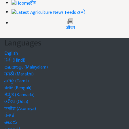
होम
ख़बरें
जॉब्स
Languages
English
हिंदी (Hindi)
മലയാളം (Malayalam)
मराठी (Marathi)
தமிழ் (Tamil)
বাঙালি (Bengali)
ಕನ್ನಡ (Kannada)
ଓଡିଆ (Odia)
অসমীয়া (Asomiya)
ਪੰਜਾਬੀ
తెలుగు