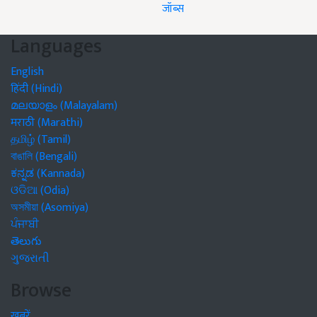
जॉब्स
Languages
English
हिंदी (Hindi)
മലയാളം (Malayalam)
मराठी (Marathi)
தமிழ் (Tamil)
বাঙালি (Bengali)
ಕನ್ನಡ (Kannada)
ଓଡିଆ (Odia)
অসমীয়া (Asomiya)
ਪੰਜਾਬੀ
తెలుగు
ગુજરાતી
Browse
खबरें