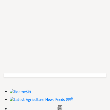
होम
ख़बरें