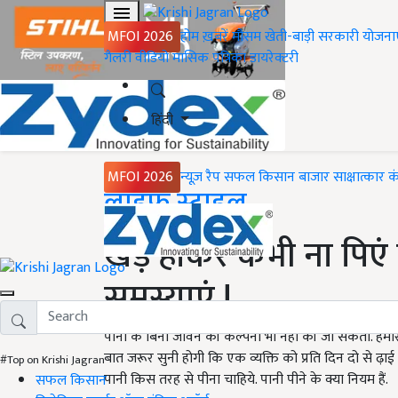
MFOI 2026
होम
ख़बरें
मौसम
खेती-बाड़ी
सरकारी योजना
गैलरी
वीडियो
मासिक पत्रिका
डायरेक्टरी
हिंदी
MFOI 2026
न्यूज़ रैप
सफल किसान
बाजार
साक्षात्कार
क
Home
लाइफ स्टाइल
खड़े होकर कभी ना पिएं प
समस्याएं !
पानी के बिना जीवन की कल्पना भी नहीं की जा सकती. हमारे 
बात जरूर सुनी होगी कि एक व्यक्ति को प्रति दिन दो से ढ़
#Top on Krishi Jagran
पानी किस तरह से पीना चाहिये. पानी पीने के क्या नियम हैं.
सफल किसान