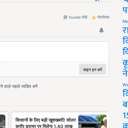
प
Ne
र
व
क
क
न
We
द
ब
1
क