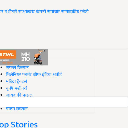
ार
मशीनरी
साक्षात्कार
कंपनी समाचार
सम्पादकीय
फोटो
op on Krishi Jagran
सफल किसान
मिलेनियर फार्मर ऑफ इंडिया अवॉर्ड
महिंद्रा ट्रैक्टर्स
कृषि मशीनरी
जायद की फसल
बिज़नेस आइडियाज
पीएम किसान
op Stories