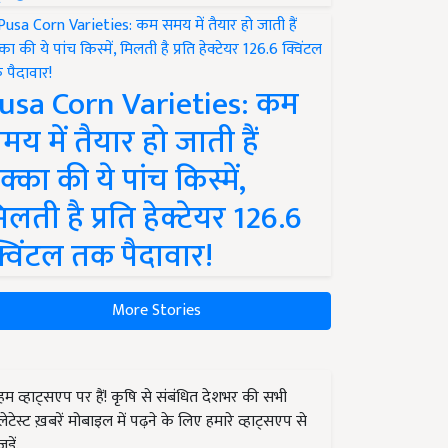
usa Corn Varieties: कम
मय में तैयार हो जाती हैं
क्का की ये पांच किस्में,
िलती है प्रति हेक्टेयर 126.6
्विंटल तक पैदावार!
More Stories
हम व्हाट्सएप पर हैं! कृषि से संबंधित देशभर की सभी
लेटेस्ट ख़बरें मोबाइल में पढ़ने के लिए हमारे व्हाट्सएप से
जुड़ें.