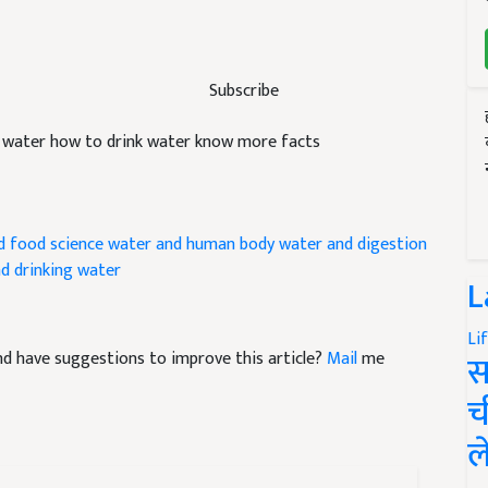
Subscribe
k water how to drink water know more facts
d food science
water and human body
water and digestion
d drinking water
L
Li
 and have suggestions to improve this article?
Mail
me
स
च
ल