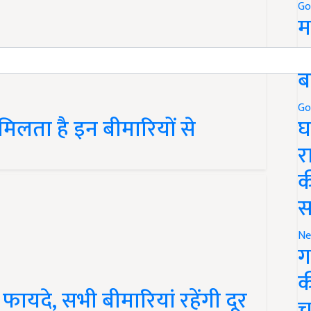
Go
म
5
ब
Go
िलता है इन बीमारियों से
घ
र
क
स
Ne
ग
क
 फायदे, सभी बीमारियां रहेंगी दूर
च