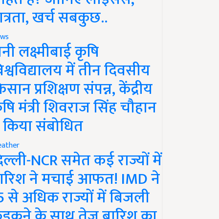
ात्रता, खर्च सबकुछ..
ws
ानी लक्ष्मीबाई कृषि
िश्वविद्यालय में तीन दिवसीय
िसान प्रशिक्षण संपन्न, केंद्रीय
ृषि मंत्री शिवराज सिंह चौहान
े किया संबोधित
ather
िल्ली-NCR समेत कई राज्यों में
ारिश ने मचाई आफत! IMD ने
5 से अधिक राज्यों में बिजली
ड़कने के साथ तेज बारिश का