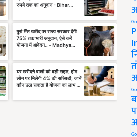
अ
Go
P
I
न
त
अ
Go
ब
प
अ
Go