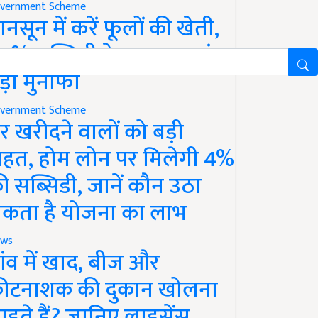
vernment Scheme
ानसून में करें फूलों की खेती,
0% सब्सिडी के साथ कमाएं
ड़ा मुनाफा
vernment Scheme
र खरीदने वालों को बड़ी
ाहत, होम लोन पर मिलेगी 4%
ी सब्सिडी, जानें कौन उठा
कता है योजना का लाभ
ws
ांव में खाद, बीज और
ीटनाशक की दुकान खोलना
ाहते हैं? जानिए लाइसेंस,