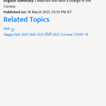
English Summary:
Celebrate Holi with a change in the
Corona
Published on:
18 March 2021, 05:10 PM IST
Related Topics
Holi
Happy Holi 2021
Holi 2021
होली 2021
Corona
COVID-19