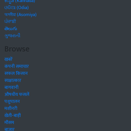
ಕನ್ನಡ (Kannada)
ଓଡିଆ (Odia)
অসমীয়া (Asomiya)
ਪੰਜਾਬੀ
తెలుగు
ગુજરાતી
Browse
खबरें
कंपनी समाचार
सफल किसान
साक्षात्कार
बागवानी
औषधीय फसलें
पशुपालन
मशीनरी
खेती-बाड़ी
मौसम
बाजार