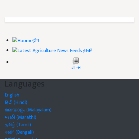
होम
ख़बरें
जॉब्स
Languages
English
हिंदी (Hindi)
മലയാളം (Malayalam)
मराठी (Marathi)
தமிழ் (Tamil)
বাঙালি (Bengali)