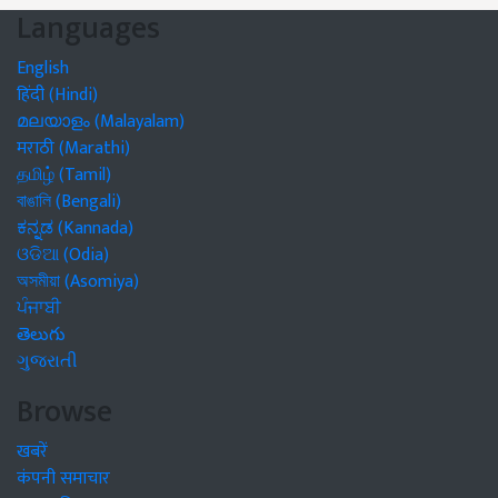
Languages
English
हिंदी (Hindi)
മലയാളം (Malayalam)
मराठी (Marathi)
தமிழ் (Tamil)
বাঙালি (Bengali)
ಕನ್ನಡ (Kannada)
ଓଡିଆ (Odia)
অসমীয়া (Asomiya)
ਪੰਜਾਬੀ
తెలుగు
ગુજરાતી
Browse
खबरें
कंपनी समाचार