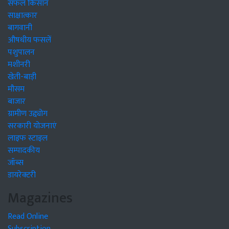
सफल किसान
साक्षात्कार
बागवानी
औषधीय फसलें
पशुपालन
मशीनरी
खेती-बाड़ी
मौसम
बाजार
ग्रामीण उद्द्योग
सरकारी योजनाएं
लाइफ स्टाइल
सम्पादकीय
जॉब्स
डायरेक्टरी
Magazines
Read Online
Subscription