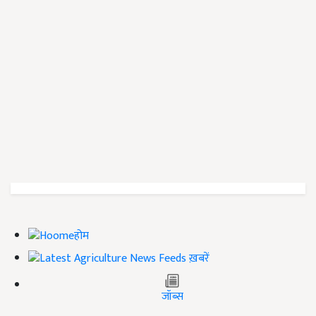
होम
ख़बरें
जॉब्स