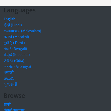
Languages
English
हिंदी (Hindi)
മലയാളം (Malayalam)
मराठी (Marathi)
தமிழ் (Tamil)
বাঙালি (Bengali)
ಕನ್ನಡ (Kannada)
ଓଡିଆ (Odia)
অসমীয়া (Asomiya)
ਪੰਜਾਬੀ
తెలుగు
ગુજરાતી
Browse
खबरें
कंपनी समाचार