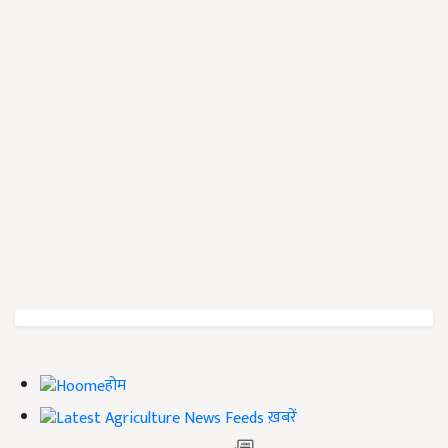
होम
ख़बरें