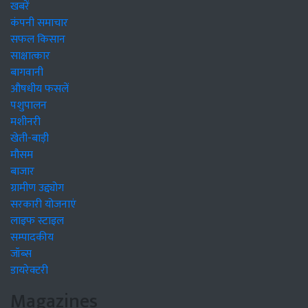
खबरें
कंपनी समाचार
सफल किसान
साक्षात्कार
बागवानी
औषधीय फसलें
पशुपालन
मशीनरी
खेती-बाड़ी
मौसम
बाजार
ग्रामीण उद्द्योग
सरकारी योजनाएं
लाइफ स्टाइल
सम्पादकीय
जॉब्स
डायरेक्टरी
Magazines