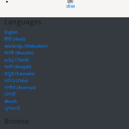
जॉब्स
Languages
English
हिंदी (Hindi)
മലയാളം (Malayalam)
मराठी (Marathi)
தமிழ் (Tamil)
বাঙালি (Bengali)
ಕನ್ನಡ (Kannada)
ଓଡିଆ (Odia)
অসমীয়া (Asomiya)
ਪੰਜਾਬੀ
తెలుగు
ગુજરાતી
Browse