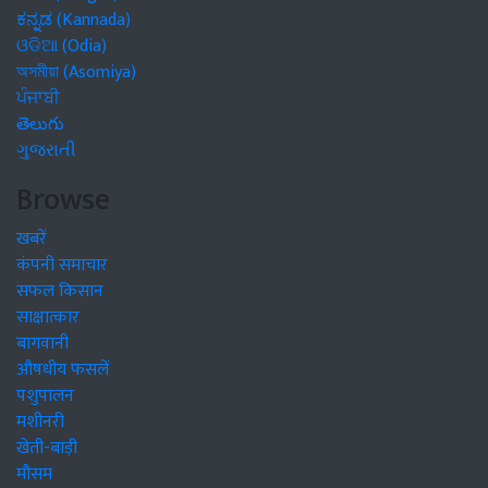
ಕನ್ನಡ (Kannada)
ଓଡିଆ (Odia)
অসমীয়া (Asomiya)
ਪੰਜਾਬੀ
తెలుగు
ગુજરાતી
Browse
खबरें
कंपनी समाचार
सफल किसान
साक्षात्कार
बागवानी
औषधीय फसलें
पशुपालन
मशीनरी
खेती-बाड़ी
मौसम