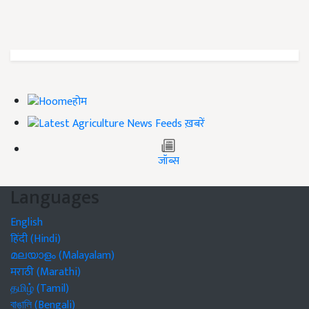
होम
ख़बरें
जॉब्स
Languages
English
हिंदी (Hindi)
മലയാളം (Malayalam)
मराठी (Marathi)
தமிழ் (Tamil)
বাঙালি (Bengali)