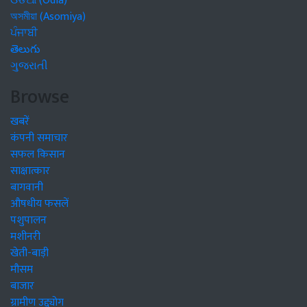
ଓଡିଆ (Odia)
অসমীয়া (Asomiya)
ਪੰਜਾਬੀ
తెలుగు
ગુજરાતી
Browse
खबरें
कंपनी समाचार
सफल किसान
साक्षात्कार
बागवानी
औषधीय फसलें
पशुपालन
मशीनरी
खेती-बाड़ी
मौसम
बाजार
ग्रामीण उद्द्योग