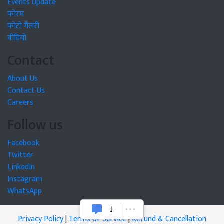
Events Update
फोरम
फोटो गैलरी
वीडियो
Contact
About Us
Contact Us
Careers
Follow us
Facebook
Twitter
LinkedIn
Instagram
WhatsApp
Privacy Policy
|
Terms of Service
|
Refund & Cancellation