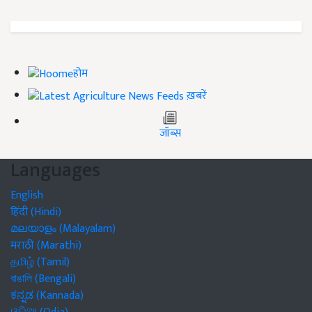
होम
ख़बरें
जॉब्स
Languages
English
हिंदी (Hindi)
മലയാളം (Malayalam)
मराठी (Marathi)
தமிழ் (Tamil)
বাঙালি (Bengali)
ಕನ್ನಡ (Kannada)