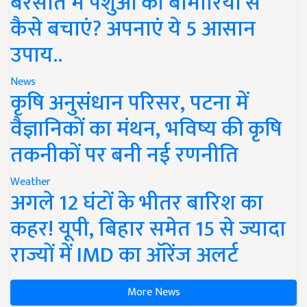
बरसात में पशुओं को बीमारियों से
कैसे बचाएं? अपनाएं ये 5 आसान
उपाय..
News
कृषि अनुसंधान परिसर, पटना में
वैज्ञानिकों का मंथन, भविष्य की कृषि
तकनीकों पर बनी नई रणनीति
Weather
अगले 12 घंटों के भीतर बारिश का
कहर! यूपी, बिहार समेत 15 से ज्यादा
राज्यों में IMD का ऑरेंज अलर्ट
More News