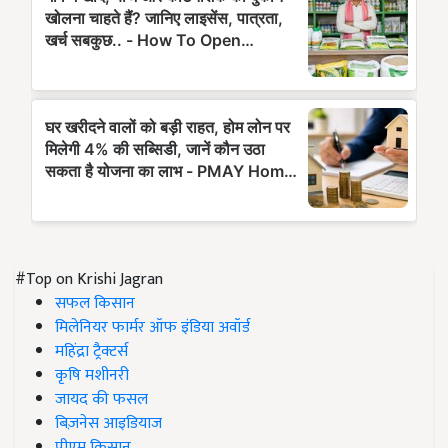
#Top on Krishi Jagran
सफल किसान
मिलेनियर फार्मर ऑफ इंडिया अवॉर्ड
महिंद्रा ट्रैक्टर्स
कृषि मशीनरी
जायद की फसल
बिज़नेस आइडियाज
पीएम किसान