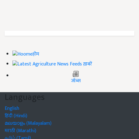
होम
ख़बरें
जॉब्स
Languages
English
हिंदी (Hindi)
മലയാളം (Malayalam)
मराठी (Marathi)
தமிழ் (Tamil)