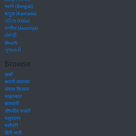
বাঙালি (Bengali)
ಕನ್ನಡ (Kannada)
ଓଡିଆ (Odia)
অসমীয়া (Asomiya)
ਪੰਜਾਬੀ
తెలుగు
ગુજરાતી
Browse
खबरें
कंपनी समाचार
सफल किसान
साक्षात्कार
बागवानी
औषधीय फसलें
पशुपालन
मशीनरी
खेती-बाड़ी