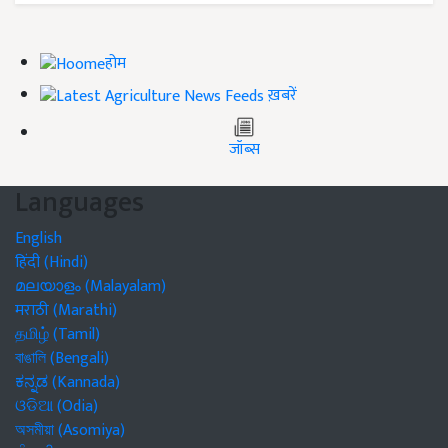
होम
ख़बरें
जॉब्स
Languages
English
हिंदी (Hindi)
മലയാളം (Malayalam)
मराठी (Marathi)
தமிழ் (Tamil)
বাঙালি (Bengali)
ಕನ್ನಡ (Kannada)
ଓଡିଆ (Odia)
অসমীয়া (Asomiya)