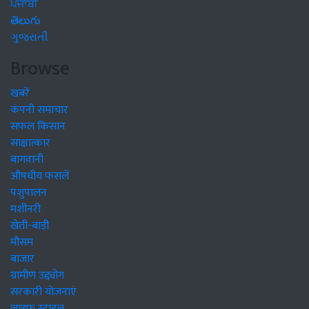
ਪੰਜਾਬੀ
తెలుగు
ગુજરાતી
Browse
खबरें
कंपनी समाचार
सफल किसान
साक्षात्कार
बागवानी
औषधीय फसलें
पशुपालन
मशीनरी
खेती-बाड़ी
मौसम
बाजार
ग्रामीण उद्द्योग
सरकारी योजनाएं
लाइफ स्टाइल