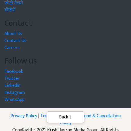
फोटो गैलरी
वीडियो
Contact
About Us
Contact Us
Careers
Follow us
Facebook
Twitter
LinkedIn
Instagram
WhatsApp
Privacy Policy
|
Terms of Service
|
Refund & Cancellation
Policy
CopyRight - 2021 Krishi Jagran Media Group. All Rights