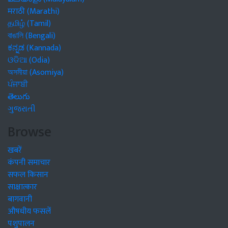
मराठी (Marathi)
தமிழ் (Tamil)
বাঙালি (Bengali)
ಕನ್ನಡ (Kannada)
ଓଡିଆ (Odia)
অসমীয়া (Asomiya)
ਪੰਜਾਬੀ
తెలుగు
ગુજરાતી
Browse
खबरें
कंपनी समाचार
सफल किसान
साक्षात्कार
बागवानी
औषधीय फसलें
पशुपालन