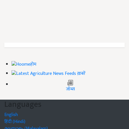
होम
ख़बरें
जॉब्स
Languages
English
हिंदी (Hindi)
മലയാളം (Malayalam)