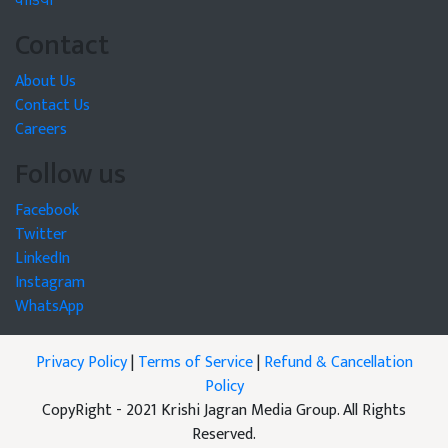
वीडियो
Contact
About Us
Contact Us
Careers
Follow us
Facebook
Twitter
LinkedIn
Instagram
WhatsApp
Privacy Policy
|
Terms of Service
|
Refund & Cancellation
Policy
CopyRight - 2021 Krishi Jagran Media Group. All Rights
Reserved.