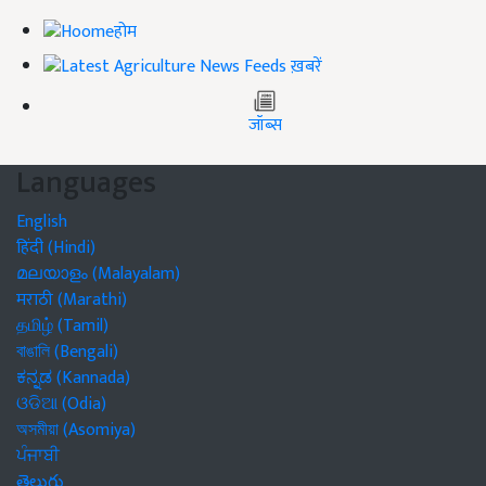
होम
ख़बरें
जॉब्स
Languages
English
हिंदी (Hindi)
മലയാളം (Malayalam)
मराठी (Marathi)
தமிழ் (Tamil)
বাঙালি (Bengali)
ಕನ್ನಡ (Kannada)
ଓଡିଆ (Odia)
অসমীয়া (Asomiya)
ਪੰਜਾਬੀ
తెలుగు