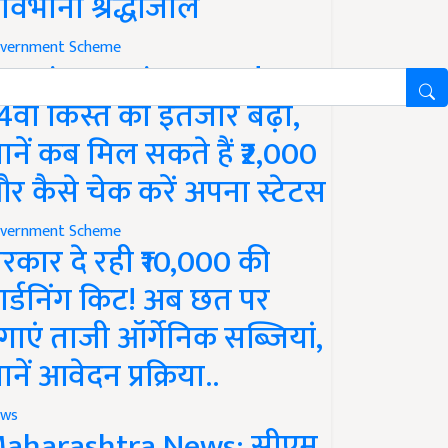
ावभीनी श्रद्धांजलि
vernment Scheme
M Kisan Yojana Update:
4वीं किस्त का इंतजार बढ़ा,
ानें कब मिल सकते हैं ₹2,000
र कैसे चेक करें अपना स्टेटस
vernment Scheme
रकार दे रही ₹10,000 की
ार्डनिंग किट! अब छत पर
गाएं ताजी ऑर्गेनिक सब्जियां,
ानें आवेदन प्रक्रिया..
ws
aharashtra News: सीएम