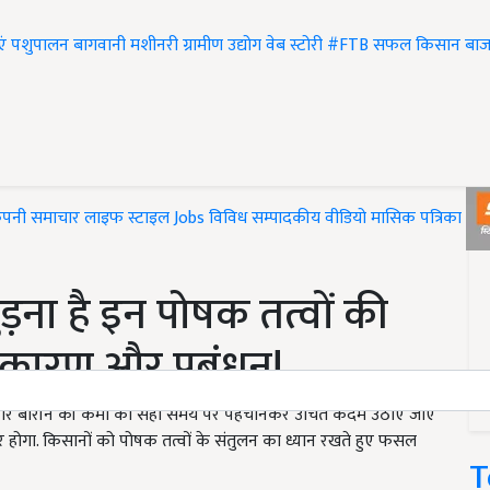
एं
पशुपालन
बागवानी
मशीनरी
ग्रामीण उद्योग
वेब स्टोरी
#FTB
सफल किसान
बाज
ंपनी समाचार
लाइफ स्टाइल
Jobs
विविध
सम्पादकीय
वीडियो
मासिक पत्रिका
#T
 मुड़ना है इन पोषक तत्वों की
ं कारण और प्रबंधन!
्शियम और बोरॉन की कमी को सही समय पर पहचानकर उचित कदम उठाए जाएं
धार होगा. किसानों को पोषक तत्वों के संतुलन का ध्यान रखते हुए फसल
T