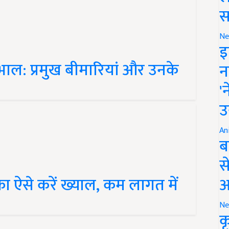
स
Ne
इ
खभाल: प्रमुख बीमारियां और उनके
न
'
उ
An
ब
स
का ऐसे करें ख्याल, कम लागत में
आ
Ne
क