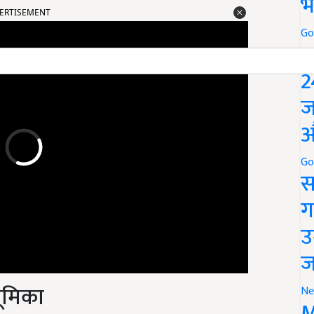
भ
Go
P
2
ज
औ
Go
स
ग
उ
ज
ूमिका
Ne
M
ी है. नियमित मृदा परीक्षण से इन कमियों की पहचान और प्रबंधन में मदद