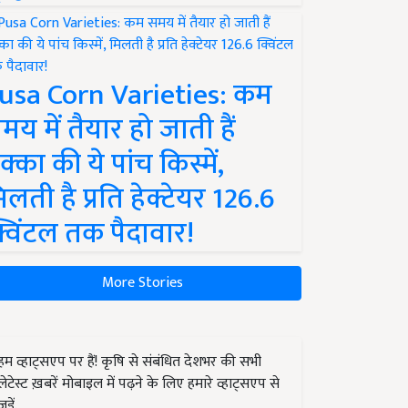
usa Corn Varieties: कम
मय में तैयार हो जाती हैं
क्का की ये पांच किस्में,
िलती है प्रति हेक्टेयर 126.6
्विंटल तक पैदावार!
More Stories
हम व्हाट्सएप पर हैं! कृषि से संबंधित देशभर की सभी
लेटेस्ट ख़बरें मोबाइल में पढ़ने के लिए हमारे व्हाट्सएप से
जुड़ें.