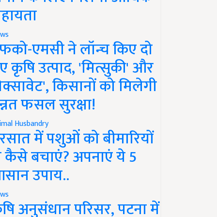
हायता
ws
फको-एमसी ने लॉन्च किए दो
ए कृषि उत्पाद, 'मित्सुकी' और
नेक्सावेट', किसानों को मिलेगी
न्नत फसल सुरक्षा!
imal Husbandry
रसात में पशुओं को बीमारियों
े कैसे बचाएं? अपनाएं ये 5
सान उपाय..
ws
ृषि अनुसंधान परिसर, पटना में