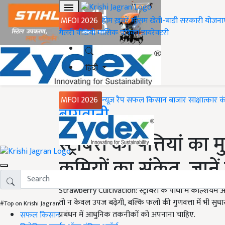
MFOI 2026
होम
ख़बरें
मौसम
खेती-बाड़ी
सरकारी योजना
गैलरी
वीडियो
मासिक पत्रिका
डायरेक्टरी
हिंदी
MFOI 2026
न्यूज़ रैप
सफल किसान
बाजार
साक्षात्कार
क
Home
बागवानी
स्ट्रॉबेरी की पत्तियां का
कमियों का संकेत, जाने
Strawberry Cultivation: स्ट्रॉबेरी के पौधों में कैल
तो न केवल उपज बढ़ेगी, बल्कि फलों की गुणवत्ता में भी सु
#Top on Krishi Jagran
प्रबंधन में आधुनिक तकनीकों को अपनाना चाहिए.
सफल किसान