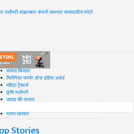
ार
मशीनरी
साक्षात्कार
कंपनी समाचार
सम्पादकीय
फोटो
op on Krishi Jagran
सफल किसान
मिलेनियर फार्मर ऑफ इंडिया अवॉर्ड
महिंद्रा ट्रैक्टर्स
कृषि मशीनरी
जायद की फसल
बिज़नेस आइडियाज
पीएम किसान
op Stories