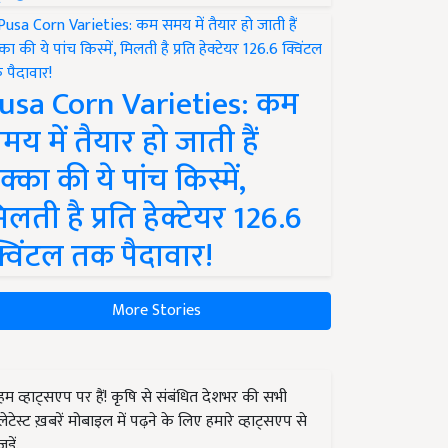
usa Corn Varieties: कम
मय में तैयार हो जाती हैं
क्का की ये पांच किस्में,
िलती है प्रति हेक्टेयर 126.6
्विंटल तक पैदावार!
More Stories
हम व्हाट्सएप पर हैं! कृषि से संबंधित देशभर की सभी
लेटेस्ट ख़बरें मोबाइल में पढ़ने के लिए हमारे व्हाट्सएप से
जुड़ें.