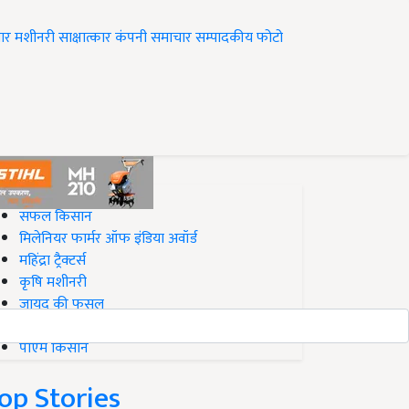
ार
मशीनरी
साक्षात्कार
कंपनी समाचार
सम्पादकीय
फोटो
op on Krishi Jagran
सफल किसान
मिलेनियर फार्मर ऑफ इंडिया अवॉर्ड
महिंद्रा ट्रैक्टर्स
कृषि मशीनरी
जायद की फसल
बिज़नेस आइडियाज
पीएम किसान
op Stories