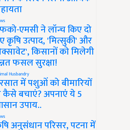
हायता
ws
फको-एमसी ने लॉन्च किए दो
ए कृषि उत्पाद, 'मित्सुकी' और
नेक्सावेट', किसानों को मिलेगी
न्नत फसल सुरक्षा!
imal Husbandry
रसात में पशुओं को बीमारियों
े कैसे बचाएं? अपनाएं ये 5
सान उपाय..
ws
ृषि अनुसंधान परिसर, पटना में