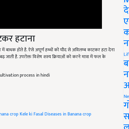
द
ए
क
ाटकर हटाना
न
पादन में बाधक होते है. ऐसे अपूर्ण हथ्थों को घौद से अविलम्ब काटकर हटा देना
Li
बढ़ जाती है. उपरोक्त विशेष शस्य क्रियाओं को करने मात्रा में फल के
ब
न
ltivation process in hindi
आ
Ne
ग
स
nana crop
Kele ki Fasal
Diseases in Banana crop
ल