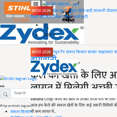
MFOI 2026
होम
ख़बरें
मौसम
खेती-बाड़ी
सरकारी योजना
गैलरी
वीडियो
मासिक पत्रिका
डायरेक्टरी
हिंदी
MFOI 2026
न्यूज़ रैप
सफल किसान
बाजार
साक्षात्कार
क
Home
बागवानी
केले की खेती के लिए अ
लागत में मिलेगी अच्छी
Banana Crop: केला की खेती से अच्छी उपज पाने के लिए किस
आज हम केले की सफल खेती के लिए कई जरूरी विधियों की जा
#Top on Krishi Jagran
भी कम लागत में...
सफल किसान