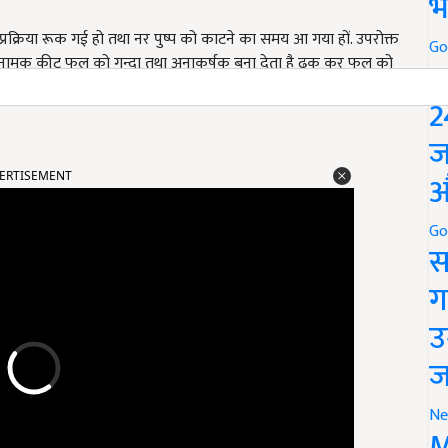
भ
रक्रिया रूक गई हो तथा नर पुष्प को काटने का समय आ गया हों. उपरोक्त
Go
ीटल नामक कीट फल को गन्दा तथा अनाकर्षक बना देता है ढ़क कर फल को
P
 की वजह से फलों पर घाव बन जाते हैं जिसमें कोलेटोट्राइकम नामक फँफूद
2
ज
औ
ERTISEMENT
Go
स
ग
उ
ज
Ne
M