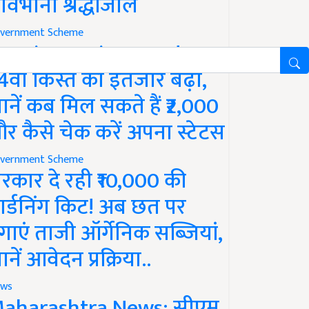
ावभीनी श्रद्धांजलि
vernment Scheme
M Kisan Yojana Update:
4वीं किस्त का इंतजार बढ़ा,
ानें कब मिल सकते हैं ₹2,000
र कैसे चेक करें अपना स्टेटस
vernment Scheme
रकार दे रही ₹10,000 की
ार्डनिंग किट! अब छत पर
गाएं ताजी ऑर्गेनिक सब्जियां,
ानें आवेदन प्रक्रिया..
ws
aharashtra News: सीएम