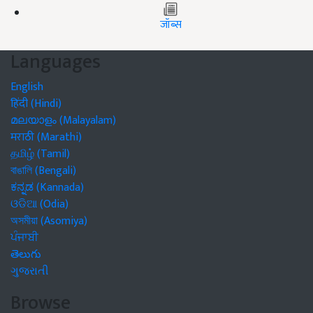
जॉब्स
Languages
English
हिंदी (Hindi)
മലയാളം (Malayalam)
मराठी (Marathi)
தமிழ் (Tamil)
বাঙালি (Bengali)
ಕನ್ನಡ (Kannada)
ଓଡିଆ (Odia)
অসমীয়া (Asomiya)
ਪੰਜਾਬੀ
తెలుగు
ગુજરાતી
Browse