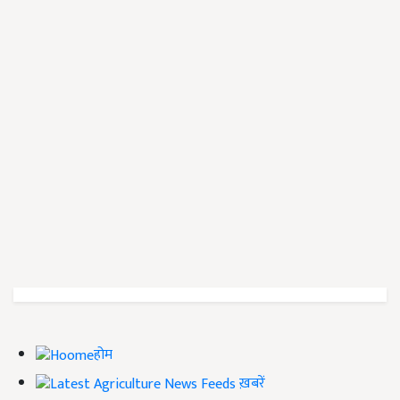
होम
ख़बरें