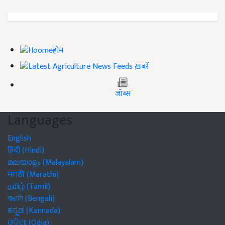
होम
ख़बरें
जॉब्स
Languages
English
हिंदी (Hindi)
മലയാളം (Malayalam)
मराठी (Marathi)
தமிழ் (Tamil)
বাঙালি (Bengali)
ಕನ್ನಡ (Kannada)
ଓଡିଆ (Odia)