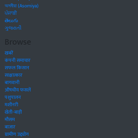
অসমীয়া (Asomiya)
ਪੰਜਾਬੀ
తెలుగు
ગુજરાતી
Browse
खबरें
कंपनी समाचार
सफल किसान
साक्षात्कार
बागवानी
औषधीय फसलें
पशुपालन
मशीनरी
खेती-बाड़ी
मौसम
बाजार
ग्रामीण उद्द्योग