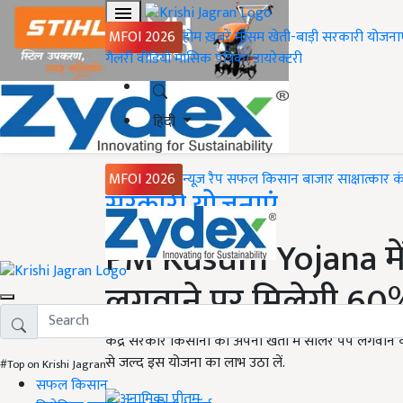
MFOI 2026
होम
ख़बरें
मौसम
खेती-बाड़ी
सरकारी योजना
गैलरी
वीडियो
मासिक पत्रिका
डायरेक्टरी
हिंदी
MFOI 2026
न्यूज़ रैप
सफल किसान
बाजार
साक्षात्कार
क
Home
सरकारी योजनाएं
PM Kusum Yojana में
लगवाने पर मिलेगी 60%
केंद्र सरकार किसानों को अपनी खेतों में सोलर पंप लगवाने 
से जल्द इस योजना का लाभ उठा लें.
#Top on Krishi Jagran
सफल किसान