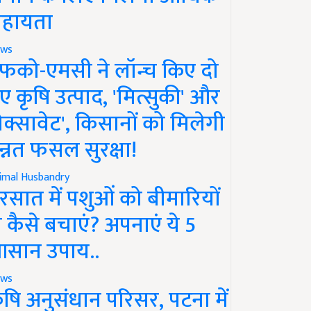
हायता
ws
फको-एमसी ने लॉन्च किए दो
ए कृषि उत्पाद, 'मित्सुकी' और
नेक्सावेट', किसानों को मिलेगी
न्नत फसल सुरक्षा!
imal Husbandry
रसात में पशुओं को बीमारियों
े कैसे बचाएं? अपनाएं ये 5
सान उपाय..
ws
ृषि अनुसंधान परिसर, पटना में