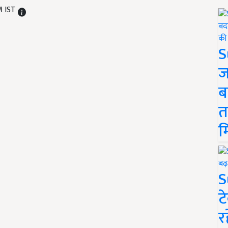
M IST
S
ज
ब
त
म
S
ट
र