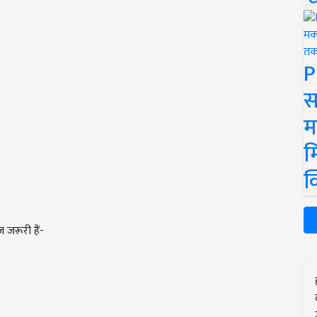
P
स
म
म
क
जरूरी हैं-