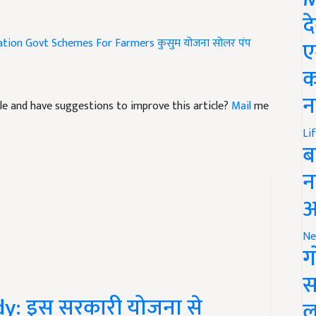
द
ation
Govt Schemes For Farmers
कुसुम योजना
सोलर पंप
ए
क
ticle and have suggestions to improve this article?
Mail
me
न
Li
ब
न
आ
Ne
ग
स
y: इस सरकारी योजना से
ल