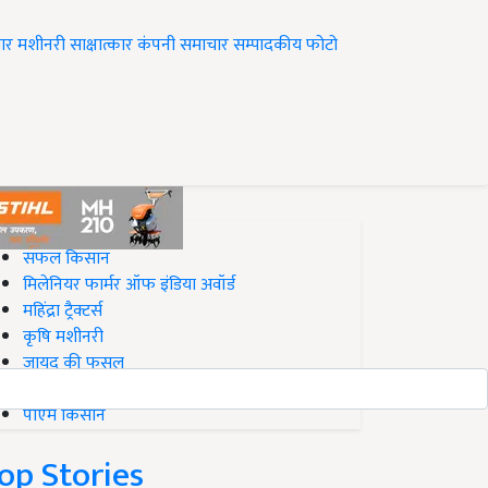
ार
मशीनरी
साक्षात्कार
कंपनी समाचार
सम्पादकीय
फोटो
op on Krishi Jagran
सफल किसान
मिलेनियर फार्मर ऑफ इंडिया अवॉर्ड
महिंद्रा ट्रैक्टर्स
कृषि मशीनरी
जायद की फसल
बिज़नेस आइडियाज
पीएम किसान
op Stories