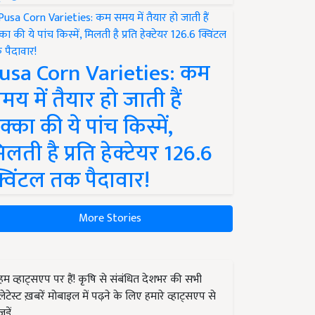
usa Corn Varieties: कम
मय में तैयार हो जाती हैं
क्का की ये पांच किस्में,
िलती है प्रति हेक्टेयर 126.6
्विंटल तक पैदावार!
More Stories
हम व्हाट्सएप पर हैं! कृषि से संबंधित देशभर की सभी
लेटेस्ट ख़बरें मोबाइल में पढ़ने के लिए हमारे व्हाट्सएप से
जुड़ें.