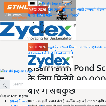
MFOI 2026
होम
ख़बरें
मौसम
खेती-बाड़ी
सरकारी योजना
गैलरी
वीडियो
मासिक पत्रिका
डायरेक्टरी
हिंदी
MFOI 2026
न्यूज़ रैप
सफल किसान
बाजार
साक्षात्कार
क
Home
सरकारी योजनाएं
Kisan Farm Pond Sch
के लिए मिलेंगे 90,00
बारे में सबकुछ
#Top on Krishi Jagran
भारत एक कृषि प्रधान देश है, क्योंकि यहां बड़े स्तर पर कृष
सफल किसान