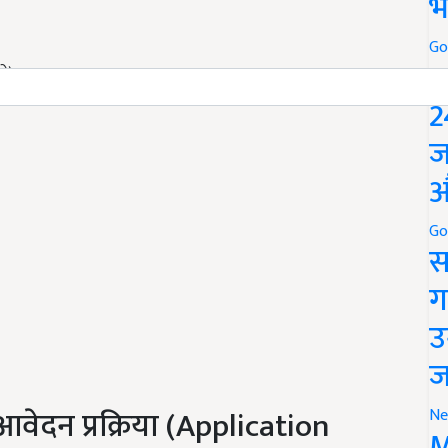
भ
Go
P
हो)
2
ज
औ
Go
स
ग
उ
ज
वेदन प्रक्रिया (Application
Ne
M