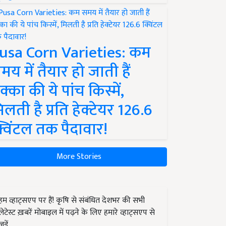
usa Corn Varieties: कम
मय में तैयार हो जाती हैं
क्का की ये पांच किस्में,
िलती है प्रति हेक्टेयर 126.6
्विंटल तक पैदावार!
More Stories
हम व्हाट्सएप पर हैं! कृषि से संबंधित देशभर की सभी
लेटेस्ट ख़बरें मोबाइल में पढ़ने के लिए हमारे व्हाट्सएप से
जुड़ें.