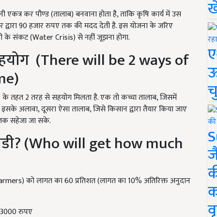
ख
 एकत्र कर पौण्‍ड (तालाब) बनवाना होता है, ताकि कृषि कार्य में उस
 द्वारा 90 हजार रुपए तक की मदद देती है. इस योजना के जरिए
ी के संकट (Water Crisis) से नहीं जूझना होगा.
ए
 सहयोग (There will be 2 ways of
ऊ
me)
च
 तहत 2 तरह से सहयोग मिलता है. एक तो कच्चा तालाब, जिसमें
सके अलावा, दूसरा ऐसा तालाब, जिसे किसान द्वारा तैयार किया जाए
तक सहेजा जा सके.
S
सिडी? (Who will get how much
ज
क
ों (Farmers) को लागत का 60 प्रतिशत (लागत का 10% अतिरिक्त अनुदान
क
वृ
 63000 रुपए