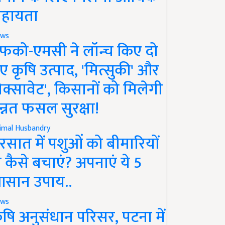
हायता
ws
फको-एमसी ने लॉन्च किए दो
ए कृषि उत्पाद, 'मित्सुकी' और
नेक्सावेट', किसानों को मिलेगी
न्नत फसल सुरक्षा!
imal Husbandry
रसात में पशुओं को बीमारियों
े कैसे बचाएं? अपनाएं ये 5
सान उपाय..
ws
ृषि अनुसंधान परिसर, पटना में