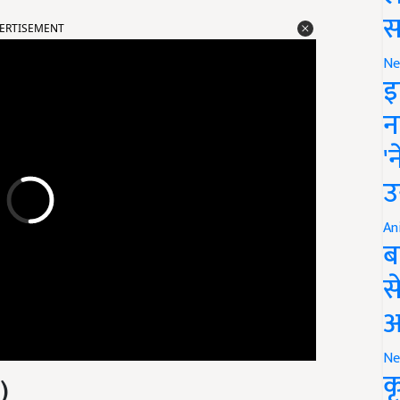
ERTISEMENT
स
Ne
इ
न
'
उ
An
ब
स
आ
)
Ne
क