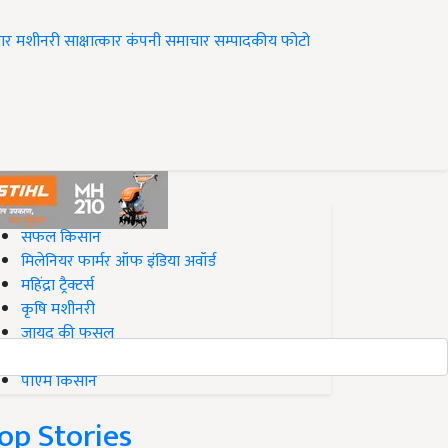
ार
मशीनरी
साक्षात्कार
कंपनी समाचार
सम्पादकीय
फोटो
op on Krishi Jagran
सफल किसान
मिलेनियर फार्मर ऑफ इंडिया अवॉर्ड
महिंद्रा ट्रैक्टर्स
कृषि मशीनरी
जायद की फसल
बिज़नेस आइडियाज
पीएम किसान
op Stories