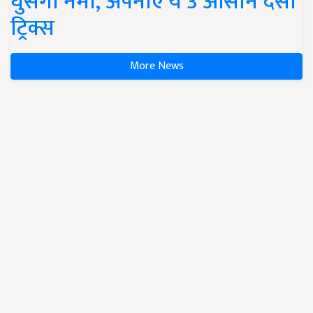
घुसेगी नमी, अपनाएं ये 3 आसान देसी
ट्रिक्स
More News