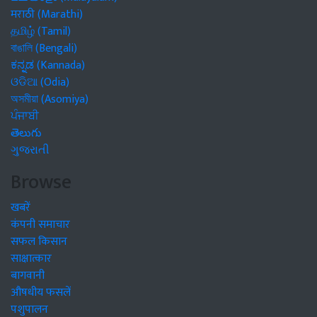
मराठी (Marathi)
தமிழ் (Tamil)
বাঙালি (Bengali)
ಕನ್ನಡ (Kannada)
ଓଡିଆ (Odia)
অসমীয়া (Asomiya)
ਪੰਜਾਬੀ
తెలుగు
ગુજરાતી
Browse
खबरें
कंपनी समाचार
सफल किसान
साक्षात्कार
बागवानी
औषधीय फसलें
पशुपालन