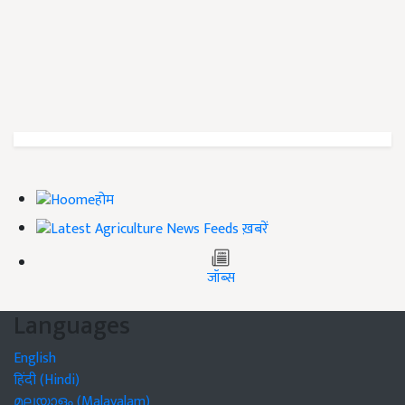
होम
ख़बरें
जॉब्स
Languages
English
हिंदी (Hindi)
മലയാളം (Malayalam)