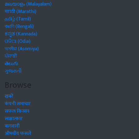
മലയാളം (Malayalam)
मराठी (Marathi)
தமிழ் (Tamil)
বাঙালি (Bengali)
ಕನ್ನಡ (Kannada)
ଓଡିଆ (Odia)
অসমীয়া (Asomiya)
ਪੰਜਾਬੀ
తెలుగు
ગુજરાતી
Browse
खबरें
कंपनी समाचार
सफल किसान
साक्षात्कार
बागवानी
औषधीय फसलें