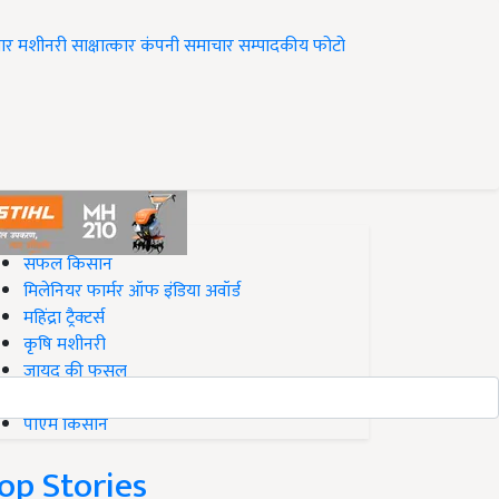
ार
मशीनरी
साक्षात्कार
कंपनी समाचार
सम्पादकीय
फोटो
op on Krishi Jagran
सफल किसान
मिलेनियर फार्मर ऑफ इंडिया अवॉर्ड
महिंद्रा ट्रैक्टर्स
कृषि मशीनरी
जायद की फसल
बिज़नेस आइडियाज
पीएम किसान
op Stories