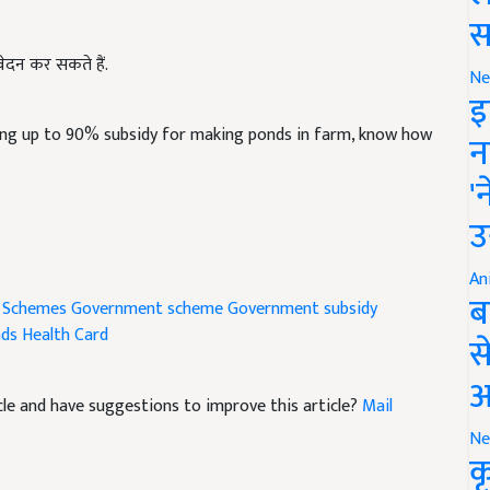
स
न कर सकते हैं.
Ne
इ
ing up to 90% subsidy for making ponds in farm, know how
न
'
उ
An
 Schemes
Government scheme
Government subsidy
ब
ds Health Card
स
ticle and have suggestions to improve this article?
Mail
आ
Ne
क