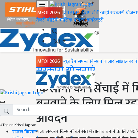
MFOI 2026
होम
ख़बरें
मौसम
खेती-बाड़ी
सरकारी योजना
गैलरी
वीडियो
मासिक पत्रिका
डायरेक्टरी
हिंदी
MFOI 2026
न्यूज़ रैप
सफल किसान
बाजार
साक्षात्कार
क
Home
सरकारी योजनाएं
किसानों को सिंचाई में 
बनवाने के लिए मिल रह
आवेदन
#Top on Krishi Jagran
राज्य सरकार किसानों को खेत में तालाब बनाने के लिए 90
सफल किसान