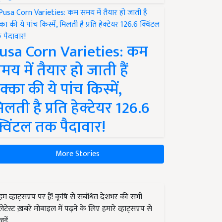
usa Corn Varieties: कम
मय में तैयार हो जाती हैं
क्का की ये पांच किस्में,
िलती है प्रति हेक्टेयर 126.6
्विंटल तक पैदावार!
More Stories
हम व्हाट्सएप पर हैं! कृषि से संबंधित देशभर की सभी
लेटेस्ट ख़बरें मोबाइल में पढ़ने के लिए हमारे व्हाट्सएप से
जुड़ें.