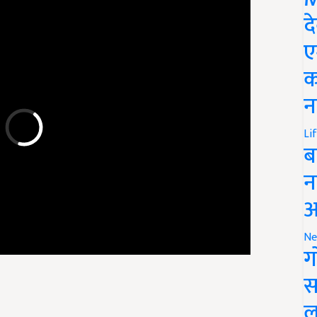
द
ए
क
न
Li
ब
न
आ
Ne
ग
स
ल