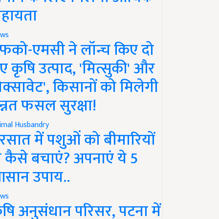
हायता
ws
फको-एमसी ने लॉन्च किए दो
ए कृषि उत्पाद, 'मित्सुकी' और
नेक्सावेट', किसानों को मिलेगी
न्नत फसल सुरक्षा!
imal Husbandry
रसात में पशुओं को बीमारियों
े कैसे बचाएं? अपनाएं ये 5
सान उपाय..
ws
ृषि अनुसंधान परिसर, पटना में