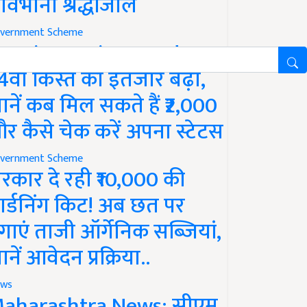
ावभीनी श्रद्धांजलि
vernment Scheme
M Kisan Yojana Update:
4वीं किस्त का इंतजार बढ़ा,
ानें कब मिल सकते हैं ₹2,000
र कैसे चेक करें अपना स्टेटस
vernment Scheme
रकार दे रही ₹10,000 की
ार्डनिंग किट! अब छत पर
गाएं ताजी ऑर्गेनिक सब्जियां,
ानें आवेदन प्रक्रिया..
ws
aharashtra News: सीएम