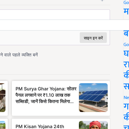
Go
म
5
ब
Go
घ
र
क
स
Ne
ग
क
च