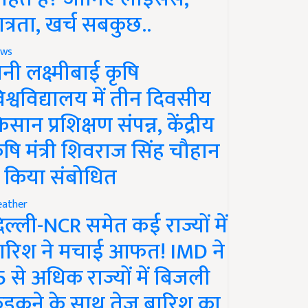
ात्रता, खर्च सबकुछ..
ws
ानी लक्ष्मीबाई कृषि
िश्वविद्यालय में तीन दिवसीय
िसान प्रशिक्षण संपन्न, केंद्रीय
ृषि मंत्री शिवराज सिंह चौहान
े किया संबोधित
ather
िल्ली-NCR समेत कई राज्यों में
ारिश ने मचाई आफत! IMD ने
5 से अधिक राज्यों में बिजली
ड़कने के साथ तेज बारिश का