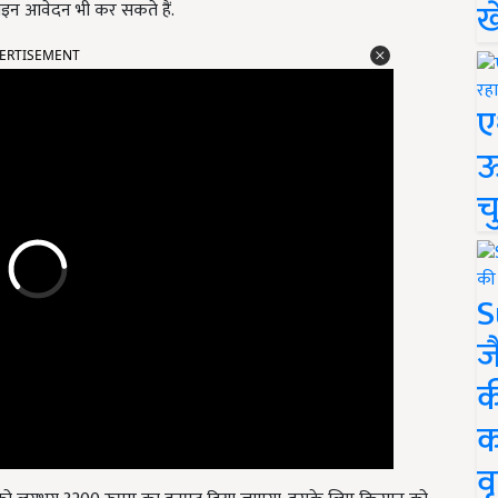
ख
न आवेदन भी कर सकते हैं.
ERTISEMENT
ए
ऊ
च
S
ज
क
क
वृ