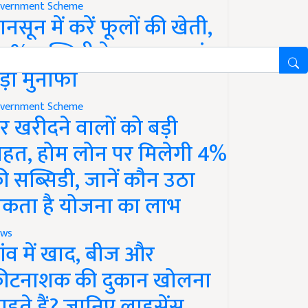
vernment Scheme
ानसून में करें फूलों की खेती,
0% सब्सिडी के साथ कमाएं
ड़ा मुनाफा
vernment Scheme
र खरीदने वालों को बड़ी
ाहत, होम लोन पर मिलेगी 4%
ी सब्सिडी, जानें कौन उठा
कता है योजना का लाभ
ws
ांव में खाद, बीज और
ीटनाशक की दुकान खोलना
ाहते हैं? जानिए लाइसेंस,