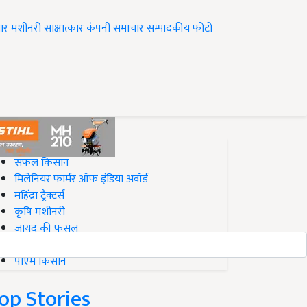
ार
मशीनरी
साक्षात्कार
कंपनी समाचार
सम्पादकीय
फोटो
op on Krishi Jagran
सफल किसान
मिलेनियर फार्मर ऑफ इंडिया अवॉर्ड
महिंद्रा ट्रैक्टर्स
कृषि मशीनरी
जायद की फसल
बिज़नेस आइडियाज
पीएम किसान
op Stories