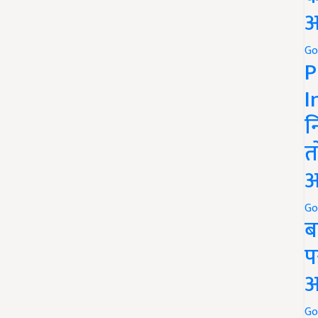
अ
Go
P
I
न
त
अ
Go
ब
प
अ
Go