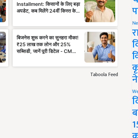
प
Ne
र
व
क
क
Taboola Feed
न
We
द
ब
1
क