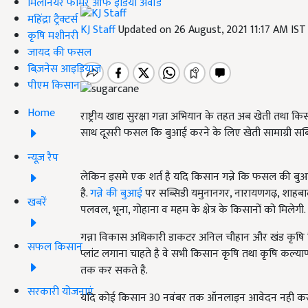
मिलेनियर फार्मर ऑफ इंडिया अवॉर्ड
महिंद्रा ट्रैक्टर्स
KJ Staff
Updated on 26 August, 2021 11:17 AM IS
कृषि मशीनरी
जायद की फसल
बिज़नेस आइडियाज
पीएम किसान
Home
राष्ट्रीय खाद्य सुरक्षा गन्ना अभियान के तहत अब खेती तथा
साथ दूसरी फसल कि बुआई करने के लिए खेती सामाग्री सब्
न्यूज़ रैप
लेकिन इसमे एक शर्त है यदि किसान गन्ने कि फसल की ब
है.
गन्ने की बुआई
पर सब्सिडी यमुनानगर, नारायणगढ़, शाहबा
खबरें
पलवल, भूना, गोहाना व महम के क्षेत्र के किसानों को मिलेगी.
गन्ना विकास अधिकारी डाकटर अनिल चौहान और खंड कृषि वि
सफल किसान
प्लांट लगाना चाहते है वे सभी किसान कृषि तथा कृषि कल्या
तक कर सकते है.
सरकारी योजनाएं
यदि कोई किसान 30 नवंबर तक ऑनलाइन आवेदन नही कर पता