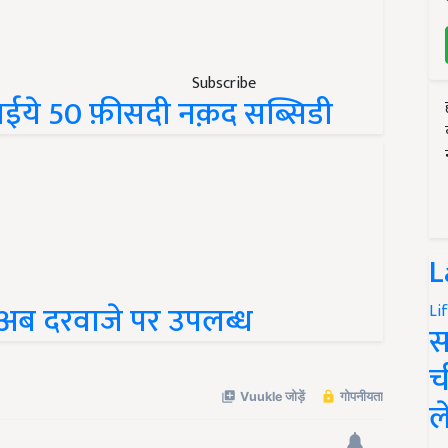
Subscribe
पाईये 50 फ़ीसदी नक़द सब्सिडी
L
अब दरवाजे पर उपलब्ध
Li
स
च
ल