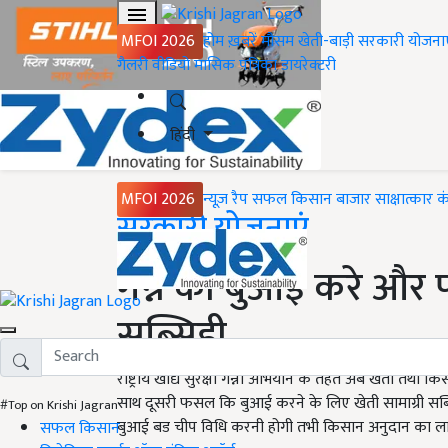
MFOI 2026
होम
ख़बरें
मौसम
खेती-बाड़ी
सरकारी योजना
गैलरी
वीडियो
मासिक पत्रिका
डायरेक्टरी
हिंदी
MFOI 2026
न्यूज़ रैप
सफल किसान
बाजार
साक्षात्कार
क
Home
सरकारी योजनाएं
गन्ने की बुआई करे और 
सब्सिडी
राष्ट्रीय खाद्य सुरक्षा गन्ना अभियान के तहत अब खेती तथा
साथ दूसरी फसल कि बुआई करने के लिए खेती सामाग्री सब्
#Top on Krishi Jagran
बुआई बड चीप विधि करनी होगी तभी किसान अनुदान का ला
सफल किसान