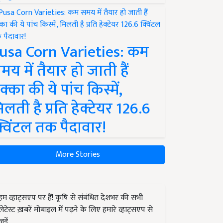
usa Corn Varieties: कम
मय में तैयार हो जाती हैं
क्का की ये पांच किस्में,
िलती है प्रति हेक्टेयर 126.6
्विंटल तक पैदावार!
More Stories
हम व्हाट्सएप पर हैं! कृषि से संबंधित देशभर की सभी
लेटेस्ट ख़बरें मोबाइल में पढ़ने के लिए हमारे व्हाट्सएप से
जुड़ें.