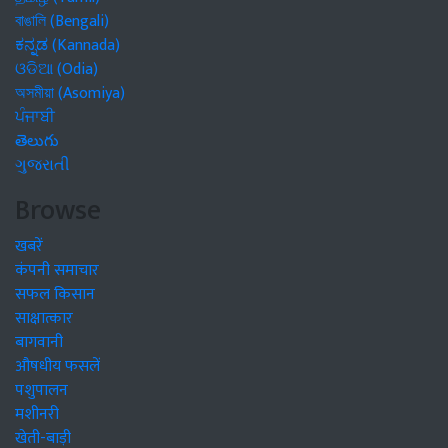
বাঙালি (Bengali)
ಕನ್ನಡ (Kannada)
ଓଡିଆ (Odia)
অসমীয়া (Asomiya)
ਪੰਜਾਬੀ
తెలుగు
ગુજરાતી
Browse
खबरें
कंपनी समाचार
सफल किसान
साक्षात्कार
बागवानी
औषधीय फसलें
पशुपालन
मशीनरी
खेती-बाड़ी