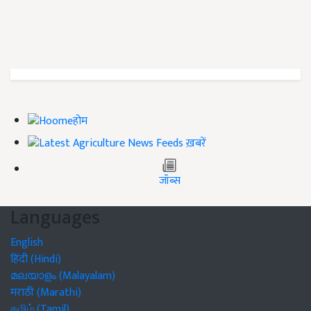
होम
ख़बरें
जॉब्स
Languages
English
हिंदी (Hindi)
മലയാളം (Malayalam)
मराठी (Marathi)
தமிழ் (Tamil)