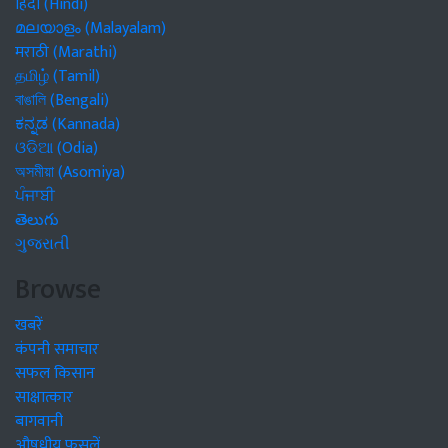
हिंदी (Hindi)
മലയാളം (Malayalam)
मराठी (Marathi)
தமிழ் (Tamil)
বাঙালি (Bengali)
ಕನ್ನಡ (Kannada)
ଓଡିଆ (Odia)
অসমীয়া (Asomiya)
ਪੰਜਾਬੀ
తెలుగు
ગુજરાતી
Browse
खबरें
कंपनी समाचार
सफल किसान
साक्षात्कार
बागवानी
औषधीय फसलें