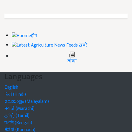
होम
ख़बरें
जॉब्स
Languages
English
हिंदी (Hindi)
മലയാളം (Malayalam)
मराठी (Marathi)
தமிழ் (Tamil)
বাঙালি (Bengali)
ಕನ್ನಡ (Kannada)