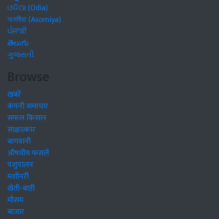
ଓଡିଆ (Odia)
অসমীয়া (Asomiya)
ਪੰਜਾਬੀ
తెలుగు
ગુજરાતી
Browse
खबरें
कंपनी समाचार
सफल किसान
साक्षात्कार
बागवानी
औषधीय फसलें
पशुपालन
मशीनरी
खेती-बाड़ी
मौसम
बाजार