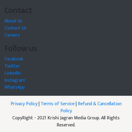
Contact
About Us
Contact Us
Careers
Follow us
Facebook
Twitter
LinkedIn
Instagram
WhatsApp
Privacy Policy
|
Terms of Service
|
Refund & Cancellation
Policy
CopyRight - 2021 Krishi Jagran Media Group. All Rights
Reserved.