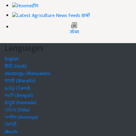
होम
ख़बरें
जॉब्स
Languages
English
हिंदी (Hindi)
മലയാളം (Malayalam)
मराठी (Marathi)
தமிழ் (Tamil)
বাঙালি (Bengali)
ಕನ್ನಡ (Kannada)
ଓଡିଆ (Odia)
অসমীয়া (Asomiya)
ਪੰਜਾਬੀ
తెలుగు