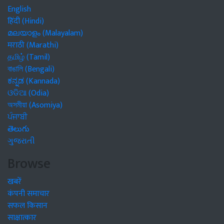
English
हिंदी (Hindi)
മലയാളം (Malayalam)
मराठी (Marathi)
தமிழ் (Tamil)
বাঙালি (Bengali)
ಕನ್ನಡ (Kannada)
ଓଡିଆ (Odia)
অসমীয়া (Asomiya)
ਪੰਜਾਬੀ
తెలుగు
ગુજરાતી
Browse
खबरें
कंपनी समाचार
सफल किसान
साक्षात्कार