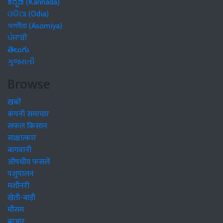
ಕನ್ನಡ (Kannada)
ଓଡିଆ (Odia)
অসমীয়া (Asomiya)
ਪੰਜਾਬੀ
తెలుగు
ગુજરાતી
Browse
खबरें
कंपनी समाचार
सफल किसान
साक्षात्कार
बागवानी
औषधीय फसलें
पशुपालन
मशीनरी
खेती-बाड़ी
मौसम
बाजार