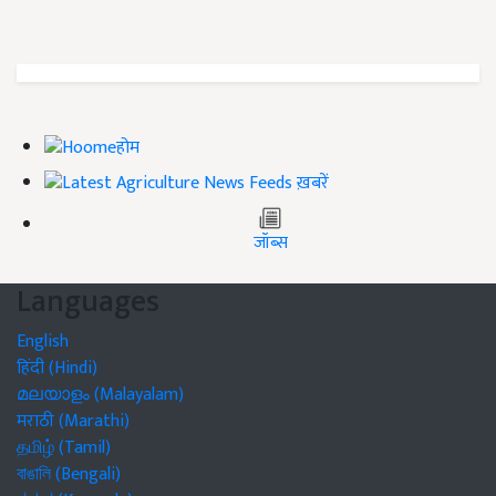
होम
ख़बरें
जॉब्स
Languages
English
हिंदी (Hindi)
മലയാളം (Malayalam)
मराठी (Marathi)
தமிழ் (Tamil)
বাঙালি (Bengali)