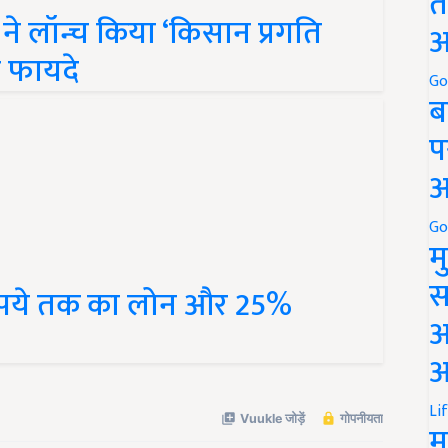
त
 ने लॉन्च किया ‘किसान प्रगति
अ
र फायदे
Go
ब
प
अ
Go
म
स
ुपये तक का लोन और 25%
अ
आ
Li
म