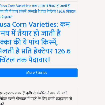
usa Corn Varieties: कम
मय में तैयार हो जाती हैं
क्का की ये पांच किस्में,
िलती है प्रति हेक्टेयर 126.6
्विंटल तक पैदावार!
More Stories
हम व्हाट्सएप पर हैं! कृषि से संबंधित देशभर की सभी
लेटेस्ट ख़बरें मोबाइल में पढ़ने के लिए हमारे व्हाट्सएप से
जुड़ें.