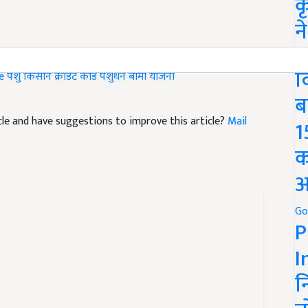
क
न
We
mal husbandry business
Government scheme
Livestock
द
e
पशु किसान क्रेडिट कार्ड
पशुधन बीमा योजना
ब
ticle and have suggestions to improve this article?
Mail
1
क
अ
Go
P
I
न