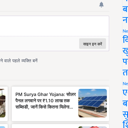
ब
न
Ne
क
ख
प
त
Ne
ए
ब
सु
श