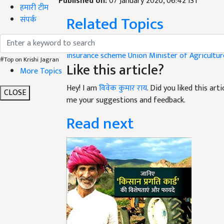
Published on:
07 January 2020, 06:42 IST
हमारी टीम
Related Topics
संपर्क
Pashu Kisan Credit Card
Cattle Credit Card
Ani
insurance scheme
Union Minister of Agricultur
#Top on Krishi Jagran
Like this article?
More Topics
Hey! I am
विवेक कुमार राय
. Did you liked this ar
CLOSE
me your suggestions and feedback.
Read next