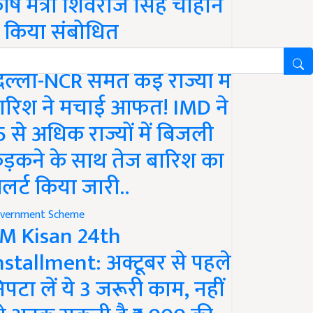
ृषि मंत्री शिवराज सिंह चौहान
े किया संबोधित
ather
िल्ली-NCR समेत कई राज्यों में
ारिश ने मचाई आफत! IMD ने
5 से अधिक राज्यों में बिजली
ड़कने के साथ तेज बारिश का
लर्ट किया जारी..
vernment Scheme
M Kisan 24th
nstallment: अक्टूबर से पहले
िपटा लें ये 3 जरूरी काम, नहीं