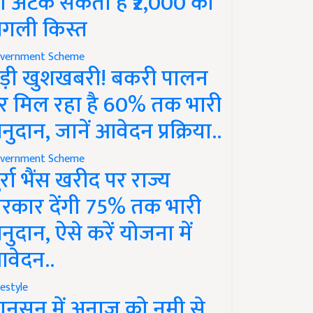
ो अटक सकती है ₹2,000 की
गली किस्त
vernment Scheme
ड़ी खुशखबरी! बकरी पालन
र मिल रहा है 60% तक भारी
नुदान, जानें आवेदन प्रक्रिया..
vernment Scheme
ुर्रा भैंस खरीद पर राज्य
रकार देंगी 75% तक भारी
नुदान, ऐसे करें योजना में
वेदन..
festyle
ानसून में अनाज को नमी से