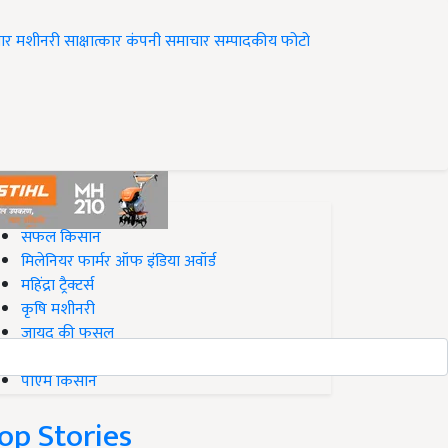
ार
मशीनरी
साक्षात्कार
कंपनी समाचार
सम्पादकीय
फोटो
op on Krishi Jagran
सफल किसान
मिलेनियर फार्मर ऑफ इंडिया अवॉर्ड
महिंद्रा ट्रैक्टर्स
कृषि मशीनरी
जायद की फसल
बिज़नेस आइडियाज
पीएम किसान
op Stories