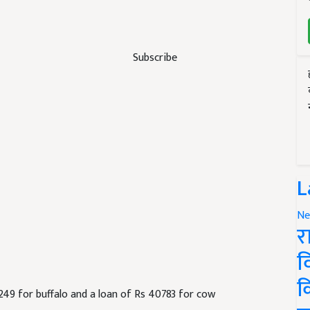
Subscribe
L
Ne
र
व
क
249 for buffalo and a loan of Rs 40783 for cow