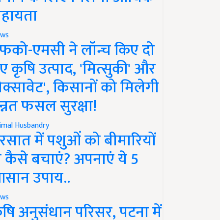
हायता
ws
फको-एमसी ने लॉन्च किए दो
ए कृषि उत्पाद, 'मित्सुकी' और
नेक्सावेट', किसानों को मिलेगी
न्नत फसल सुरक्षा!
imal Husbandry
रसात में पशुओं को बीमारियों
े कैसे बचाएं? अपनाएं ये 5
सान उपाय..
ws
ृषि अनुसंधान परिसर, पटना में