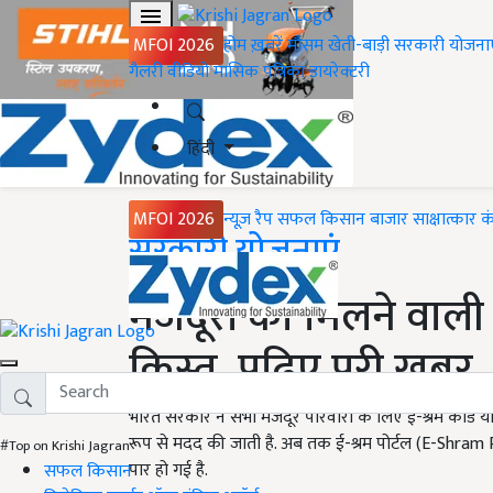
MFOI 2026
होम
ख़बरें
मौसम
खेती-बाड़ी
सरकारी योजना
गैलरी
वीडियो
मासिक पत्रिका
डायरेक्टरी
हिंदी
MFOI 2026
न्यूज़ रैप
सफल किसान
बाजार
साक्षात्कार
क
Home
सरकारी योजनाएं
मजदूरों को मिलने वाली
किस्त, पढ़िए पूरी खबर
भारत सरकार ने सभी मजदूर परिवारों के लिए ई-श्रम कार्ड 
रूप से मदद की जाती है. अब तक ई-श्रम पोर्टल (E-Shram Por
#Top on Krishi Jagran
पार हो गई है.
सफल किसान