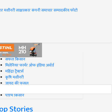
ार
मशीनरी
साक्षात्कार
कंपनी समाचार
सम्पादकीय
फोटो
op on Krishi Jagran
सफल किसान
मिलेनियर फार्मर ऑफ इंडिया अवॉर्ड
महिंद्रा ट्रैक्टर्स
कृषि मशीनरी
जायद की फसल
बिज़नेस आइडियाज
पीएम किसान
op Stories