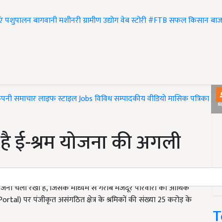
एं
पशुपालन
बागवानी
मशीनरी
ग्रामीण उद्योग
वेब स्टोरी
#FTB
सफल किसान
बाज
ंपनी समाचार
लाइफ स्टाइल
Jobs
विविध
सम्पादकीय
वीडियो
मासिक पत्रिका
#T
 है ई-श्रम योजना की अगली
योजना चला रखी है, जिसके माध्यम से गरीब मजदूर परिवारों को आर्थिक
tal) पर पंजीकृत असंगठित क्षेत्र के श्रमिकों की संख्या 25 करोड़ के
T