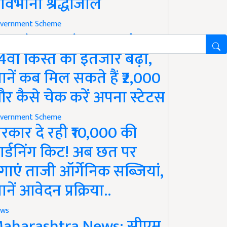
ावभीनी श्रद्धांजलि
vernment Scheme
M Kisan Yojana Update:
4वीं किस्त का इंतजार बढ़ा,
ानें कब मिल सकते हैं ₹2,000
र कैसे चेक करें अपना स्टेटस
vernment Scheme
रकार दे रही ₹10,000 की
ार्डनिंग किट! अब छत पर
गाएं ताजी ऑर्गेनिक सब्जियां,
ानें आवेदन प्रक्रिया..
ws
aharashtra News: सीएम