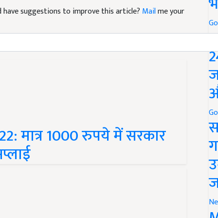
भ
Go
P
2
ज
औ
Go
 मात्र 1000 रुपये में सरकार
स
 अप्लाई
ग
उ
ज
Ne
M