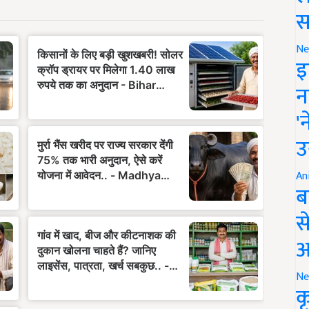
स
Ne
इ
न
'
उ
An
ब
स
आ
Ne
क