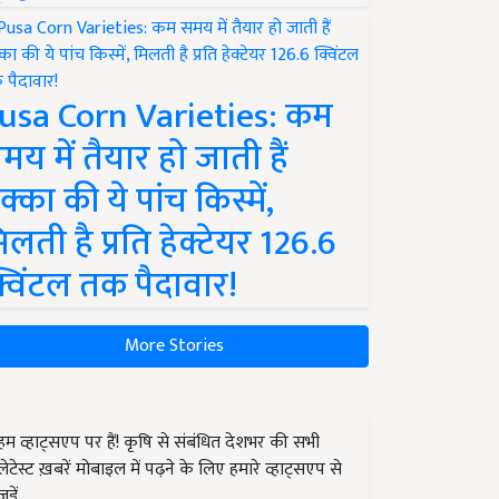
usa Corn Varieties: कम
मय में तैयार हो जाती हैं
क्का की ये पांच किस्में,
िलती है प्रति हेक्टेयर 126.6
्विंटल तक पैदावार!
More Stories
हम व्हाट्सएप पर हैं! कृषि से संबंधित देशभर की सभी
लेटेस्ट ख़बरें मोबाइल में पढ़ने के लिए हमारे व्हाट्सएप से
जुड़ें.