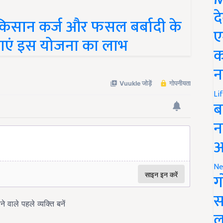
िसान कर्ज और फसल बर्बादी के
द
ठाएं इस योजना का लाभ
ए
क
न
Li
ब
न
आ
Ne
ग
स
ल