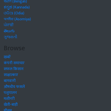
বাঙালি (Bengali)
ಕನ್ನಡ (Kannada)
ଓଡିଆ (Odia)
অসমীয়া (Asomiya)
ਪੰਜਾਬੀ
తెలుగు
ગુજરાતી
Browse
खबरें
कंपनी समाचार
सफल किसान
साक्षात्कार
बागवानी
औषधीय फसलें
पशुपालन
मशीनरी
खेती-बाड़ी
मौसम