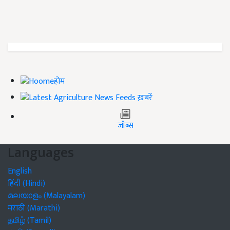
होम
ख़बरें
जॉब्स
Languages
English
हिंदी (Hindi)
മലയാളം (Malayalam)
मराठी (Marathi)
தமிழ் (Tamil)