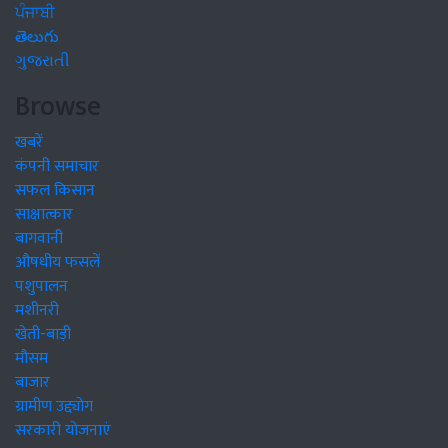
ਪੰਜਾਬੀ
తెలుగు
ગુજરાતી
Browse
खबरें
कंपनी समाचार
सफल किसान
साक्षात्कार
बागवानी
औषधीय फसलें
पशुपालन
मशीनरी
खेती-बाड़ी
मौसम
बाजार
ग्रामीण उद्द्योग
सरकारी योजनाएं