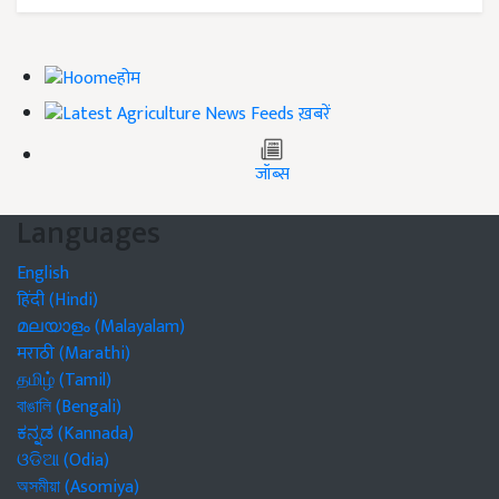
होम
ख़बरें
जॉब्स
Languages
English
हिंदी (Hindi)
മലയാളം (Malayalam)
मराठी (Marathi)
தமிழ் (Tamil)
বাঙালি (Bengali)
ಕನ್ನಡ (Kannada)
ଓଡିଆ (Odia)
অসমীয়া (Asomiya)