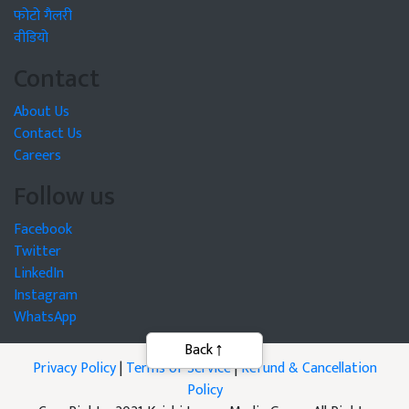
फोटो गैलरी
वीडियो
Contact
About Us
Contact Us
Careers
Follow us
Facebook
Twitter
LinkedIn
Instagram
WhatsApp
Privacy Policy
|
Terms of Service
|
Refund & Cancellation
Policy