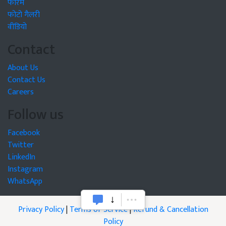
फोरम
फोटो गैलरी
वीडियो
Contact
About Us
Contact Us
Careers
Follow us
Facebook
Twitter
LinkedIn
Instagram
WhatsApp
Privacy Policy
|
Terms of Service
|
Refund & Cancellation
Policy