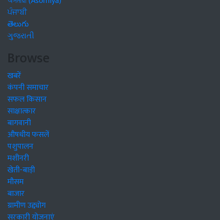
অসমীয়া (Asomiya)
ਪੰਜਾਬੀ
తెలుగు
ગુજરાતી
Browse
खबरें
कंपनी समाचार
सफल किसान
साक्षात्कार
बागवानी
औषधीय फसलें
पशुपालन
मशीनरी
खेती-बाड़ी
मौसम
बाजार
ग्रामीण उद्द्योग
सरकारी योजनाएं