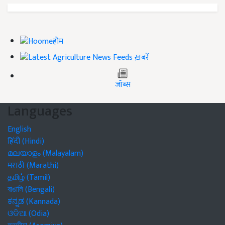
होम
ख़बरें
जॉब्स
Languages
English
हिंदी (Hindi)
മലയാളം (Malayalam)
मराठी (Marathi)
தமிழ் (Tamil)
বাঙালি (Bengali)
ಕನ್ನಡ (Kannada)
ଓଡିଆ (Odia)