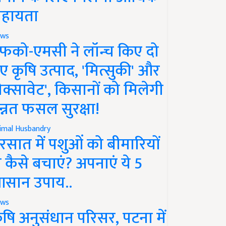
हायता
ws
फको-एमसी ने लॉन्च किए दो
ए कृषि उत्पाद, 'मित्सुकी' और
नेक्सावेट', किसानों को मिलेगी
न्नत फसल सुरक्षा!
imal Husbandry
रसात में पशुओं को बीमारियों
े कैसे बचाएं? अपनाएं ये 5
सान उपाय..
ws
ृषि अनुसंधान परिसर, पटना में