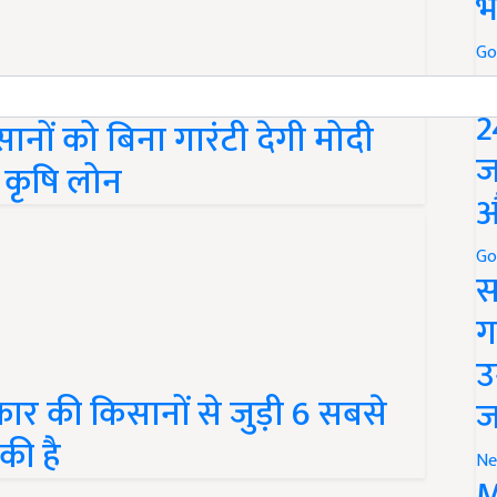
भ
Go
P
2
ानों को बिना गारंटी देगी मोदी
ज
 कृषि लोन
औ
Go
स
ग
उ
र की किसानों से जुड़ी 6 सबसे
ज
की है
Ne
M