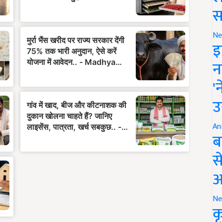
स
Ne
इ
न
'
उ
An
ब
स
आ
Ne
क