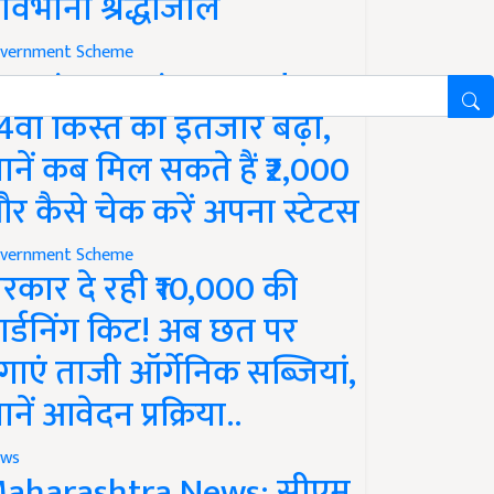
ावभीनी श्रद्धांजलि
vernment Scheme
M Kisan Yojana Update:
4वीं किस्त का इंतजार बढ़ा,
ानें कब मिल सकते हैं ₹2,000
र कैसे चेक करें अपना स्टेटस
vernment Scheme
रकार दे रही ₹10,000 की
ार्डनिंग किट! अब छत पर
गाएं ताजी ऑर्गेनिक सब्जियां,
ानें आवेदन प्रक्रिया..
ws
aharashtra News: सीएम