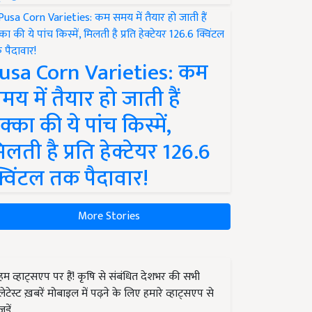
usa Corn Varieties: कम
मय में तैयार हो जाती हैं
क्का की ये पांच किस्में,
िलती है प्रति हेक्टेयर 126.6
्विंटल तक पैदावार!
More Stories
हम व्हाट्सएप पर हैं! कृषि से संबंधित देशभर की सभी
लेटेस्ट ख़बरें मोबाइल में पढ़ने के लिए हमारे व्हाट्सएप से
जुड़ें.