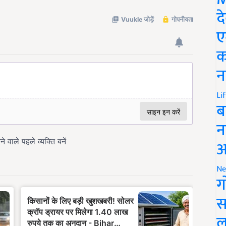
द
ए
क
न
Li
ब
न
आ
Ne
ग
स
ल