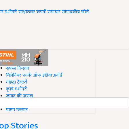
ार
मशीनरी
साक्षात्कार
कंपनी समाचार
सम्पादकीय
फोटो
op on Krishi Jagran
सफल किसान
मिलेनियर फार्मर ऑफ इंडिया अवॉर्ड
महिंद्रा ट्रैक्टर्स
कृषि मशीनरी
जायद की फसल
बिज़नेस आइडियाज
पीएम किसान
op Stories