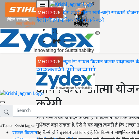
MFOI 2026
होम
ख़बरें
मौसम
खेती-बाड़ी
सरकारी योजना
गैलरी
वीडियो
मासिक पत्रिका
डायरेक्टरी
हिंदी
MFOI 2026
न्यूज़ रैप
सफल किसान
बाजार
साक्षात्कार
क
Home
सरकारी योजनाएं
जानें ! कैसे 'आत्मा यो
करेगी
अगर फसल का उत्पादन अच्छा है तो किसानों के लिए उनकी 
मुश्किल बढ़ा सकता है. ऐसे में यह बहुत ज़रूरी है कि अच्छ
#Top on Krishi Jagran
यह कैसे हो ? इसका जवाब यह है कि किसान आधुनिक खेती 
सफल किसान