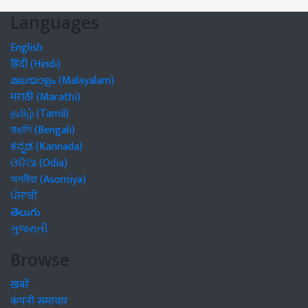
Languages
English
हिंदी (Hindi)
മലയാളം (Malayalam)
मराठी (Marathi)
தமிழ் (Tamil)
বাঙালি (Bengali)
ಕನ್ನಡ (Kannada)
ଓଡିଆ (Odia)
অসমীয়া (Asomiya)
ਪੰਜਾਬੀ
తెలుగు
ગુજરાતી
Browse
खबरें
कंपनी समाचार