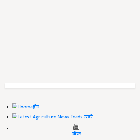
होम
ख़बरें
जॉब्स