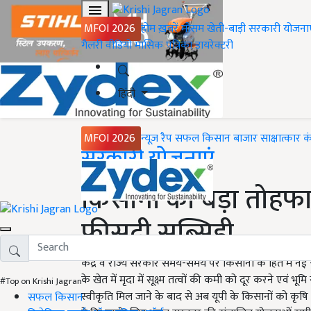
MFOI 2026
होम
ख़बरें
मौसम
खेती-बाड़ी
सरकारी योजना
गैलरी
वीडियो
मासिक पत्रिका
डायरेक्टरी
हिंदी
MFOI 2026
न्यूज़ रैप
सफल किसान
बाजार
साक्षात्कार
क
Home
सरकारी योजनाएं
किसानों को बड़ा तोहफ
फीसदी सब्सिडी
केंद्र व राज्य सरकार समय-समय पर किसानों के हित में नई
के खेत में मृदा में सूक्ष्म तत्वों की कमी को दूर करने एवं 
#Top on Krishi Jagran
स्वीकृति मिल जाने के बाद से अब यूपी के किसानों को कृषि
सफल किसान