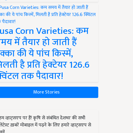
usa Corn Varieties: कम
मय में तैयार हो जाती हैं
क्का की ये पांच किस्में,
िलती है प्रति हेक्टेयर 126.6
्विंटल तक पैदावार!
More Stories
हम व्हाट्सएप पर हैं! कृषि से संबंधित देशभर की सभी
लेटेस्ट ख़बरें मोबाइल में पढ़ने के लिए हमारे व्हाट्सएप से
जुड़ें.