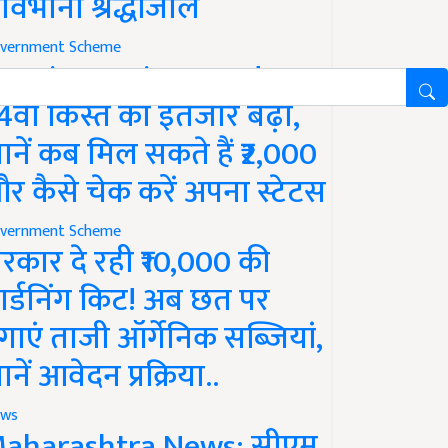
ावभीनी श्रद्धांजलि
vernment Scheme
M Kisan Yojana Update:
4वीं किस्त का इंतजार बढ़ा,
ानें कब मिल सकते हैं ₹2,000
र कैसे चेक करें अपना स्टेटस
vernment Scheme
रकार दे रही ₹10,000 की
ार्डनिंग किट! अब छत पर
गाएं ताजी ऑर्गेनिक सब्जियां,
ानें आवेदन प्रक्रिया..
ws
aharashtra News: सीएम