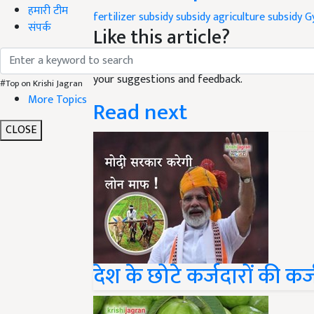
हमारी टीम
fertilizer subsidy
subsidy
agriculture subsidy
G
संपर्क
Like this article?
Hey! I am
मनीशा शर्मा
. Did you liked this article
your suggestions and feedback.
#Top on Krishi Jagran
More Topics
Read next
CLOSE
देश के छोटे कर्जदारों की क