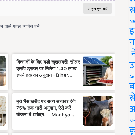
स
Ne
इ
न
'
उ
An
ब
स
आ
Ne
क