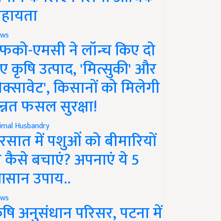
हायता
ws
फको-एमसी ने लॉन्च किए दो
ए कृषि उत्पाद, 'मित्सुकी' और
नेक्सावेट', किसानों को मिलेगी
न्नत फसल सुरक्षा!
imal Husbandry
रसात में पशुओं को बीमारियों
े कैसे बचाएं? अपनाएं ये 5
सान उपाय..
ws
ृषि अनुसंधान परिसर, पटना में