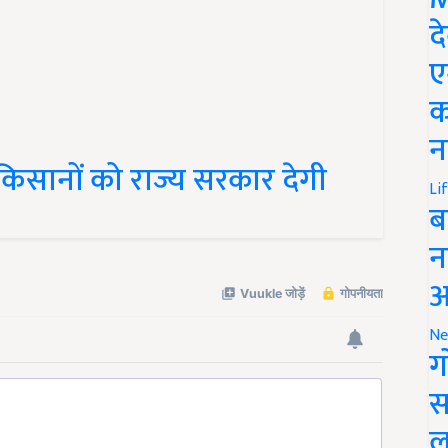
द
ए
क
न
िसानों को राज्य सरकार देगी
Li
ब
न
आ
Ne
ग
स
ल