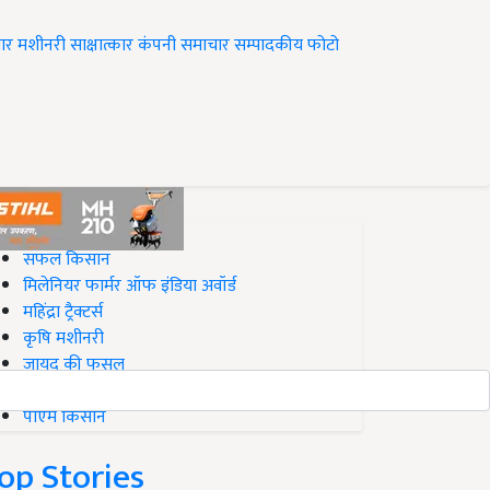
ार
मशीनरी
साक्षात्कार
कंपनी समाचार
सम्पादकीय
फोटो
op on Krishi Jagran
सफल किसान
मिलेनियर फार्मर ऑफ इंडिया अवॉर्ड
महिंद्रा ट्रैक्टर्स
कृषि मशीनरी
जायद की फसल
बिज़नेस आइडियाज
पीएम किसान
op Stories