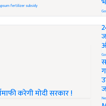
भ
ypsum fertilizer subsidy
Go
P
 and have suggestions to improve this article?
Mail
me
2
ज
औ
Go
स
ग
उ
ज
र्जमाफी करेगी मोदी सरकार !
Ne
M