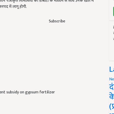
न पंजीकृत लाभार्थियों को डीबीटी के माध्यम से सीधे उनके खाते में
नपद में लागू होगी.
Subscribe
L
Ne
द
ent subsidy on gypsum fertilizer
क
(