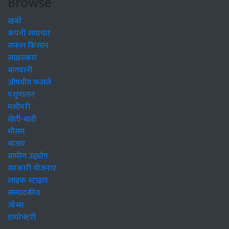
Browse
खबरें
कंपनी समाचार
सफल किसान
साक्षात्कार
बागवानी
औषधीय फसलें
पशुपालन
मशीनरी
खेती-बाड़ी
मौसम
बाजार
ग्रामीण उद्द्योग
सरकारी योजनाएं
लाइफ स्टाइल
सम्पादकीय
जॉब्स
डायरेक्टरी