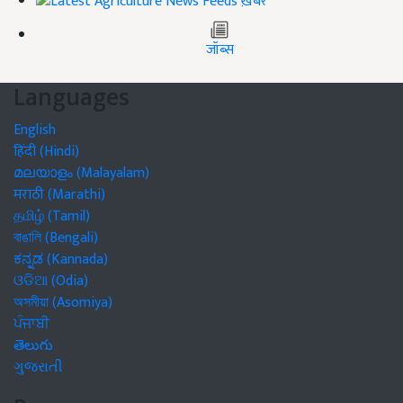
ख़बरें
जॉब्स
Languages
English
हिंदी (Hindi)
മലയാളം (Malayalam)
मराठी (Marathi)
தமிழ் (Tamil)
বাঙালি (Bengali)
ಕನ್ನಡ (Kannada)
ଓଡିଆ (Odia)
অসমীয়া (Asomiya)
ਪੰਜਾਬੀ
తెలుగు
ગુજરાતી