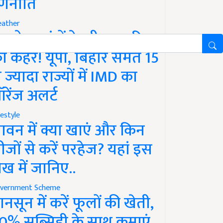
णनीति
ather
गले 12 घंटों के भीतर बारिश
ा कहर! यूपी, बिहार समेत 15
े ज्यादा राज्यों में IMD का
रेंज अलर्ट
festyle
ावन में क्या खाएं और किन
ीजों से करें परहेज? यहां इस
ेख में जानिए..
vernment Scheme
ानसून में करें फूलों की खेती,
0% सब्सिडी के साथ कमाएं