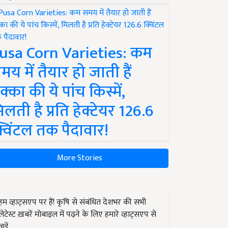
usa Corn Varieties: कम
मय में तैयार हो जाती हैं
क्का की ये पांच किस्में,
िलती है प्रति हेक्टेयर 126.6
्विंटल तक पैदावार!
More Stories
हम व्हाट्सएप पर हैं! कृषि से संबंधित देशभर की सभी
लेटेस्ट ख़बरें मोबाइल में पढ़ने के लिए हमारे व्हाट्सएप से
जुड़ें.