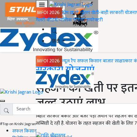
MFOI 2026
होम
ख़बरें
मौसम
खेती-बाड़ी
सरकारी योजना
गैलरी
वीडियो
मासिक पत्रिका
डायरेक्टरी
हिंदी
MFOI 2026
न्यूज़ रैप
सफल किसान
बाजार
साक्षात्कार
क
Home
सरकारी योजनाएं
सहजन की खेती पर इतना
जल्द उठाएं लाभ
बिहार सरकार बेकार और बंजर पड़ी जमीन पर सहजन की खेत
सब्सिडी दे रही है. योजना के तहत सहजन की खेती के लिए 7
#Top on Krishi Jagran
सफल किसान