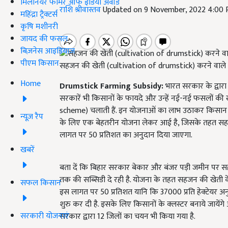
मिलेनियर फार्मर ऑफ इंडिया अवॉर्ड
राशि श्रीवास्तव
Updated on 9 November, 2022 4:00
महिंद्रा ट्रैक्टर्स
कृषि मशीनरी
जायद की फसल
बिज़नेस आइडियाज
पीएम किसान
सहजन की खेती (cultivation of drumstick) करने वाले 
Home
Drumstick
Farming
Subsidy
:
भारत सरकार के द्वारा
सरकारें भी किसानों के फायदे और उन्हें नई-नई फसलों की
scheme) चलाती हैं. इन योजनाओं का लाभ उठाकर किसान अच्
न्यूज़ रैप
के लिए एक बेहतरीन योजना लेकर आई है, जिसके तहत सहज
लागत पर 50 प्रतिशत का अनुदान दिया जाएगा.
खबरें
बता दें कि बिहार सरकार बेकार और बंजर पड़ी जमीन पर स
तक की सब्सिडी दे रही है. योजना के तहत सहजन की खेती क
सफल किसान
इस लागत पर 50 प्रतिशत यानि कि 37000 प्रति हेक्टेयर अन
शुरु कर दी है. इसके लिए किसानों के क्लस्टर बनाये जायें
सरकारी योजनाएं
सरकार द्वारा 12 जिलों का चयन भी किया गया है.