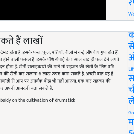
र
We
अ
े हैं लाखों
क
स
द होता है. इसके फल, फूल, पत्तियों, बीजों में कई औषधीय गुण होते हैं.
ित होने वाली फसल है, इसके पौधे रोपाई के 1 साल बाद ही फल देने लगते
ऑ
न होता है. खेती सलाहकारों की मानें तो सहजन की खेती के लिए प्रति
जन की खेती कर सलाना 6 लाख रुपए कमा सकते हैं. अच्छी बात यह है
Li
्सिडी से आप पर आर्थिक बोझ भी नहीं आएगा. एक बार सहजन की
स
र अपनी आमदनी बढ़ा सकते हैं.
च
bsidy on the cultivation of drumstick
ल
Go
म
5
rkar
सरकारी योजनाएं
government scheme