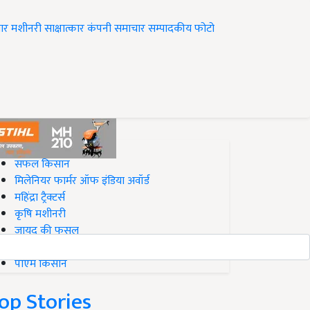
ार
मशीनरी
साक्षात्कार
कंपनी समाचार
सम्पादकीय
फोटो
op on Krishi Jagran
सफल किसान
मिलेनियर फार्मर ऑफ इंडिया अवॉर्ड
महिंद्रा ट्रैक्टर्स
कृषि मशीनरी
जायद की फसल
बिज़नेस आइडियाज
पीएम किसान
op Stories