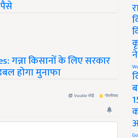
र
व
क
क
 गन्ना किसानों के लिए सरकार
न
 डबल होगा मुनाफा
We
द
ब
1
क
अ
Go