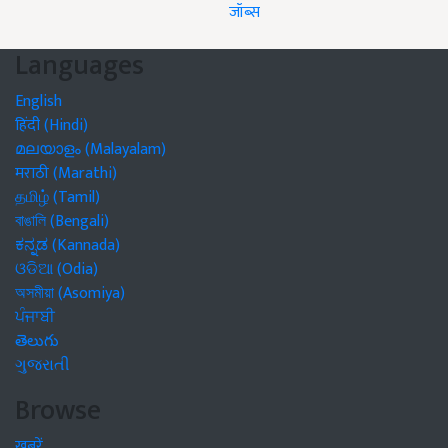
जॉब्स
Languages
English
हिंदी (Hindi)
മലയാളം (Malayalam)
मराठी (Marathi)
தமிழ் (Tamil)
বাঙালি (Bengali)
ಕನ್ನಡ (Kannada)
ଓଡିଆ (Odia)
অসমীয়া (Asomiya)
ਪੰਜਾਬੀ
తెలుగు
ગુજરાતી
Browse
खबरें