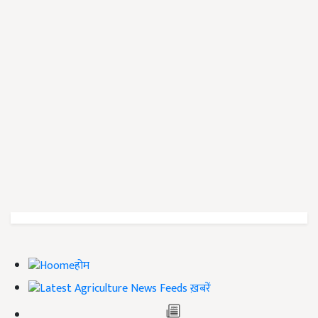
होम
ख़बरें